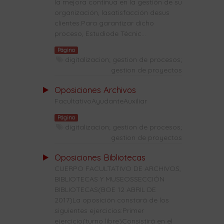
la mejora continua en la gestión de su
organización, lasatisfacción desus
clientes.Para garantizar dicho
proceso, Estudiode Técnic...
Página
digitalizacion; gestion de procesos;
gestion de proyectos
Oposiciones Archivos
FacultativoAyudanteAuxiliar
Página
digitalizacion; gestion de procesos;
gestion de proyectos
Oposiciones Bibliotecas
CUERPO FACULTATIVO DE ARCHIVOS,
BIBLIOTECAS Y MUSEOSSECCIÓN
BIBLIOTECAS(BOE 12 ABRIL DE
2017)La oposición constará de los
siguientes ejercicios:Primer
ejercicio(turno libre)Consistirá en el