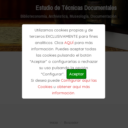
Estudio de Técnicas Documentales
Biblioteconomía, Archivistica, Museología, Documentación
Utilizamos cookies propias y de
terceros EXCLUSIVAMENTE para fines
analíticos. Clica
AQUÍ
para más
información. Puedes aceptar todas
las cookies pulsando el botón
“Aceptar” o configurarlas o rechazar
su uso pulsando la opción
“Configurar”..
Aceptar
Si desea puede
Configurar aquí las
Cookies
u
obtener aquí más
información
.
Inicio
Buscador