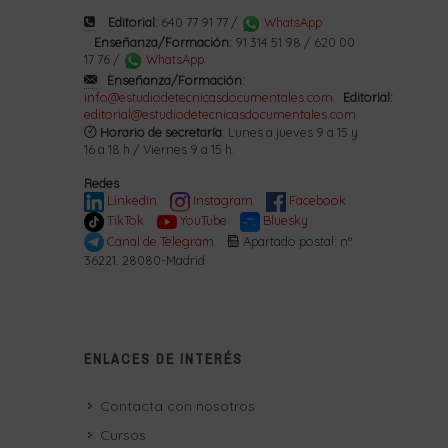
Editorial:
640 77 91 77 /
WhatsApp
Enseñanza/Formación:
91 314 51 98 / 620 00
17 76 /
WhatsApp
Enseñanza/Formación:
info@estudiodetecnicasdocumentales.com
Editorial:
editorial@estudiodetecnicasdocumentales.com
Horario de secretaría
: Lunes a jueves 9 a 15 y
16 a 18 h / Viernes 9 a 15 h.
Redes
LinkedIn
Instagram
Facebook
TikTok
YouTube
Bluesky
Canal de Telegram
Apartado postal: nº
36221. 28080-Madrid
ENLACES DE INTERÉS
Contacta con nosotros
Cursos