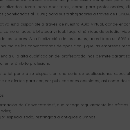
ializados, tanto para opositores, como para profesionales; di
tos (bonificados al 100%) para sus trabajadores a través de FUND
ativa está disponible
a través de nuestra Aula Virtual, donde enco
, como enlaces, biblioteca virtual, faqs, dinámicas de estudio, vid
 los tutores. A la finalización de los cursos, acreditado un 80% 
ncurso de las convocatorias de oposición y que las empresas rec
encia y la alta cualificación del profesorado, nos permite garantiz
o, en el ámbito profesional.
itorial pone a su disposición una serie de publicaciones especia
ne de ofertas para canjear publicaciones obsoletas; así como desc
os:
formación de Convocatorias", que recoge regularmente las ofertas 
dades;
jo" especializada, restringida a antiguos alumnos