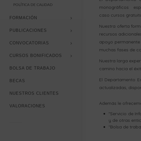
POLÍTICA DE CALIDAD
monográficos espec
caso cursos gratui
FORMACIÓN
Nuestra oferta form
PUBLICACIONES
recursos adicionales
apoyo permanente de
CONVOCATORIAS
muchas fases de co
CURSOS BONIFICADOS
Nuestra larga experi
BOLSA DE TRABAJO
camino hacia el éxit
El Departamento Ed
BECAS
actualizadas, dispo
NUESTROS CLIENTES
Además le ofrecem
VALORACIONES
"Servicio de In
y de otras enti
"Bolsa de traba