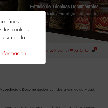
Estudio de Técnicas Documentales
Biblioteconomía, Archivistica, Museología, Documentación
ra fines
 las cookies
pulsando la
0
Aula
|
Contacto
|
Mi cuenta
|
Ver Carrito
|
información
.
Museología y Documentación
, con dos áreas de actividad:
 oposiciones a los grupos A1, A2, C1 y C2, y cursos