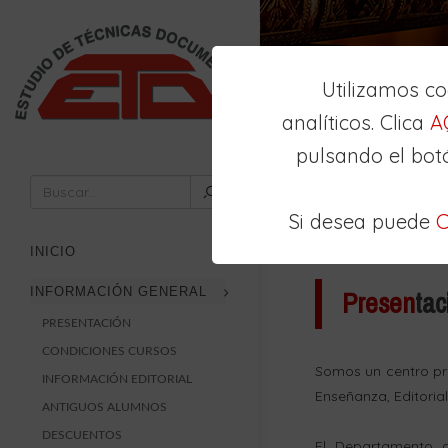
Utilizamos c
analíticos. Clica
A
pulsando el bot
Inicio
Presentación
Si desea puede
C
INICIO
Presen
tac
INFORMACIÓN GENERAL
PRESENTACIÓN
CONDICIONES CURSOS
Somos un centro pr
INFORMACIÓN EDITORIAL
Enseñanza, Editorial
ANTIGUOS ALUMNOS
DESCUENTOS
El Departamento d