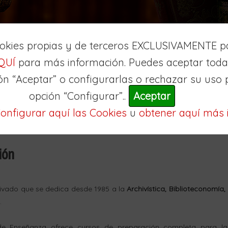
ookies propias y de terceros EXCLUSIVAMENTE pa
QUÍ
para más información. Puedes aceptar todas
ón “Aceptar” o configurarlas o rechazar su uso 
opción “Configurar”..
Aceptar
onfigurar aquí las Cookies
u
obtener aquí más 
ión
ivado que se dedica desde 1985 a la
Archivística,
Biblioteconomía,
.
e Enseñanza ofrece cursos de preparación completa para las