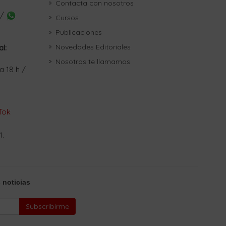
Contacta con nosotros
 /
Cursos
Publicaciones
Novedades Editoriales
al:
Nosotros te llamamos
a 18 h /
Tok
1.
 noticias
Subscribirme