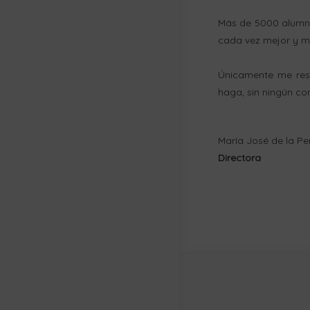
Más de 5000 alumno
cada vez mejor y má
Únicamente me rest
haga, sin ningún c
María José de la P
Directora