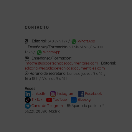
CONTACTO
Editorial:
640 77 91 77 /
WhatsApp
Enseñanza/Formación:
91 314 51 98 / 620 00
17 76 /
WhatsApp
Enseñanza/Formación:
info@estudiodetecnicasdocumentales.com
Editorial:
editorial@estudiodetecnicasdocumentales.com
Horario de secretaría
: Lunes a jueves 9 a 15 y
16 a 18 h / Viernes 9 a 15 h.
Redes
LinkedIn
Instagram
Facebook
TikTok
YouTube
Bluesky
Canal de Telegram
Apartado postal: nº
36221. 28080-Madrid