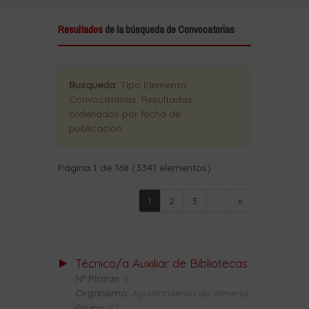
Resultados
de la búsqueda de Convocatorias
Busqueda:
Tipo Elemento:
Convocatorias
. Resultados
ordenados
por fecha de
publicación
.
Página 1 de 168 (3341 elementos)
1
2
3
...
»
Técnico/a Auxiliar de Bibliotecas
Nº Plazas:
6
Organismo:
Ayuntamiento de Almería
Grupo:
C1