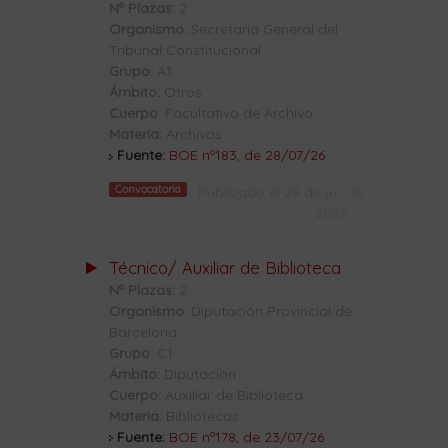
Nº Plazas:
2
Organismo:
Secretaría General del
Tribunal Constitucional
Grupo:
A1
Ámbito:
Otros
Cuerpo:
Facultativo de Archivo
Materia:
Archivos
Fuente:
BOE nº183, de 28/07/26
Convocatoria
Publicado el 28 de jul. de
2026
-
Técnico/ Auxiliar de Biblioteca
Nº Plazas:
2
Organismo:
Diputación Provincial de
Barcelona
Grupo:
C1
Ámbito:
Diputación
Cuerpo:
Auxiliar de Biblioteca
Materia:
Bibliotecas
Fuente:
BOE nº178, de 23/07/26