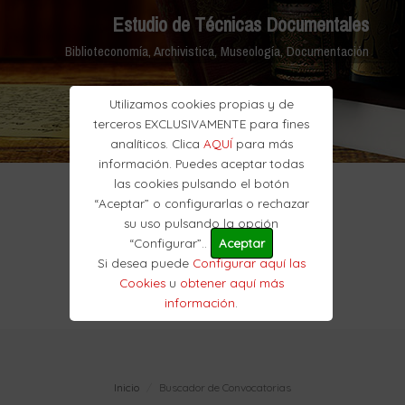
Estudio de Técnicas Documentales
Biblioteconomía, Archivistica, Museología, Documentación
Utilizamos cookies propias y de
terceros EXCLUSIVAMENTE para fines
analíticos. Clica
AQUÍ
para más
información. Puedes aceptar todas
las cookies pulsando el botón
“Aceptar” o configurarlas o rechazar
su uso pulsando la opción
“Configurar”..
Aceptar
Si desea puede
Configurar aquí las
Cookies
u
obtener aquí más
información
.
Inicio
Buscador de Convocatorias