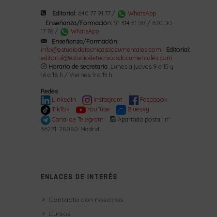
Editorial:
640 77 91 77 /
WhatsApp
Enseñanza/Formación:
91 314 51 98 / 620 00
17 76 /
WhatsApp
Enseñanza/Formación:
info@estudiodetecnicasdocumentales.com
Editorial:
editorial@estudiodetecnicasdocumentales.com
Horario de secretaría
: Lunes a jueves 9 a 15 y
16 a 18 h / Viernes 9 a 15 h.
Redes
LinkedIn
Instagram
Facebook
TikTok
YouTube
Bluesky
Canal de Telegram
Apartado postal: nº
36221. 28080-Madrid
ENLACES DE INTERÉS
Contacta con nosotros
Cursos