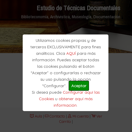
Estudio de Técnicas Documentales
Biblioteconomía, Archivistica, Museología, Documentación
Utilizamos cookies propias y de
terceros EXCLUSIVAMENTE para fines
analíticos. Clica
AQUÍ
para más
información. Puedes aceptar todas
las cookies pulsando el botón
“Aceptar” o configurarlas o rechazar
su uso pulsando la opción
“Configurar”..
Aceptar
Si desea puede
Configurar aquí las
Cookies
u
obtener aquí más
información
.
Aula
|
Contacto
|
Mi cuenta
|
Ver
Carrito
|