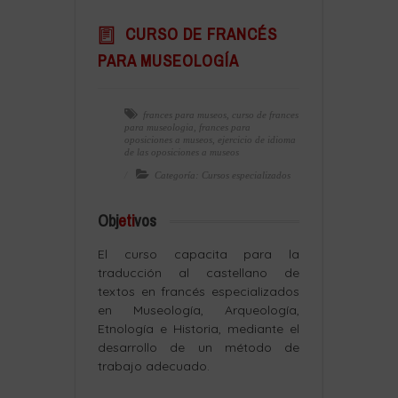
CURSO DE FRANCÉS
PARA MUSEOLOGÍA
frances para museos
,
curso de frances
para museologia
,
frances para
oposiciones a museos
,
ejercicio de idioma
de las oposiciones a museos
Categoría: Cursos especializados
Obj
eti
vos
El curso capacita para la
traducción al castellano de
textos en francés especializados
en Museología, Arqueología,
Etnología e Historia, mediante el
desarrollo de un método de
trabajo adecuado.