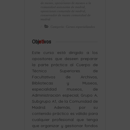
de museo
,
oposiciones de museos a la
comunidad autonoma de madrid
,
oposiciones comunida de madrid
,
conservador de museo comunidad de
madrid
Categoría: Cursos especializados
Obj
eti
vos
Este curso está dirigido a los
opositores que deseen preparar
la parte práctica al Cuerpo de
Técnico Superiores de
Facultativos de Archivos,
Bibliotecas y Museos,
especialidad museos, de
Administración especial, Grupo A,
Subgrupo A1, de la Comunidad de
Madrid. Además, por su
contenido práctico es válido para
cualquier profesional que tenga
que organizar y gestionar fondos