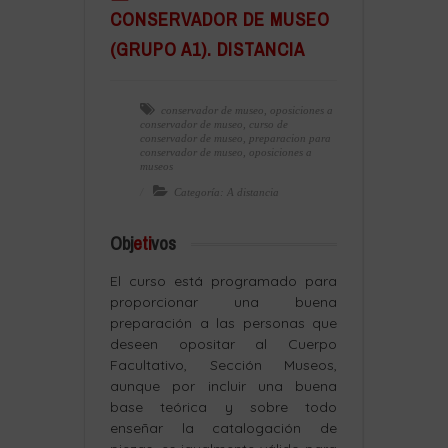
CONSERVADOR DE MUSEO
(GRUPO A1). DISTANCIA
conservador de museo
,
oposiciones a
conservador de museo
,
curso de
conservador de museo
,
preparacion para
conservador de museo
,
oposiciones a
museos
Categoría: A distancia
Obj
eti
vos
El curso está programado para
proporcionar una buena
preparación a las personas que
deseen opositar al Cuerpo
Facultativo, Sección Museos,
aunque por incluir una buena
base teórica y sobre todo
enseñar la catalogación de