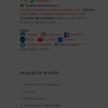
17 76 /
WhatsApp
Enseñanza/Formación:
info@estudiodetecnicasdocumentales.com
Editorial:
editorial@estudiodetecnicasdocumentales.com
Horario de secretaría
: Lunes a jueves 9 a 15 y
16 a 18 h / Viernes 9 a 15 h.
Redes
LinkedIn
Instagram
Facebook
TikTok
YouTube
Bluesky
Canal de Telegram
Apartado postal: nº
36221. 28080-Madrid
ENLACES DE INTERÉS
Contacta con nosotros
Cursos
Publicaciones
Novedades Editoriales