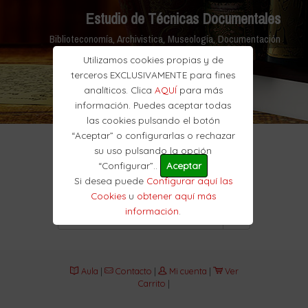
Estudio de Técnicas Documentales
Biblioteconomía, Archivistica, Museología, Documentación
Utilizamos cookies propias y de
terceros EXCLUSIVAMENTE para fines
analíticos. Clica
AQUÍ
para más
información. Puedes aceptar todas
las cookies pulsando el botón
“Aceptar” o configurarlas o rechazar
su uso pulsando la opción
“Configurar”..
Aceptar
Si desea puede
Configurar aquí las
Cookies
u
obtener aquí más
información
.
Aula
|
Contacto
|
Mi cuenta
|
Ver
Carrito
|