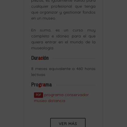
piezas, es igualmente válido para
cualquier profesional que tenga
que organizar y gestionar fondos
en un museo.
En suma, es un curso muy
completo e idóneo para el que
quiera entrar en el mundo de la
museología.
Dur
ac
ión
8 meses equivalente a 460 horas
lectivas.
Pro
gra
ma
programa conservador
PDF
museo distancia
VER MÁS