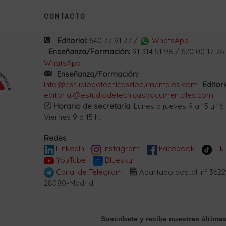
CONTACTO
Editorial:
640 77 91 77 /
WhatsApp
Enseñanza/Formación:
91 314 51 98 / 620 00 17 76
WhatsApp
Enseñanza/Formación:
info@estudiodetecnicasdocumentales.com
Editori
editorial@estudiodetecnicasdocumentales.com
Horario de secretaría
: Lunes a jueves 9 a 15 y 16 
Viernes 9 a 15 h.
Redes
LinkedIn
Instagram
Facebook
Tik
YouTube
Bluesky
Canal de Telegram
Apartado postal: nº 3622
28080-Madrid
Suscríbete
y recibe nuestras últimas