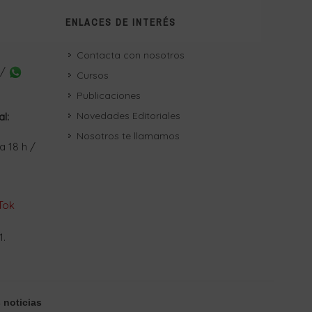
ENLACES DE INTERÉS
Contacta con nosotros
 /
Cursos
Publicaciones
Novedades Editoriales
al:
Nosotros te llamamos
a 18 h /
Tok
1.
 noticias