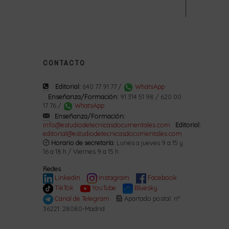
CONTACTO
Editorial:
640 77 91 77 /
WhatsApp
Enseñanza/Formación:
91 314 51 98 / 620 00
17 76 /
WhatsApp
Enseñanza/Formación:
info@estudiodetecnicasdocumentales.com
Editorial:
editorial@estudiodetecnicasdocumentales.com
Horario de secretaría
: Lunes a jueves 9 a 15 y
16 a 18 h / Viernes 9 a 15 h.
Redes
LinkedIn
Instagram
Facebook
TikTok
YouTube
Bluesky
Canal de Telegram
Apartado postal: nº
36221. 28080-Madrid