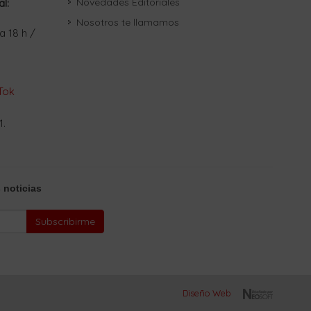
Novedades Editoriales
al:
Nosotros te llamamos
a 18 h /
Tok
1.
 noticias
Subscribirme
Diseño Web