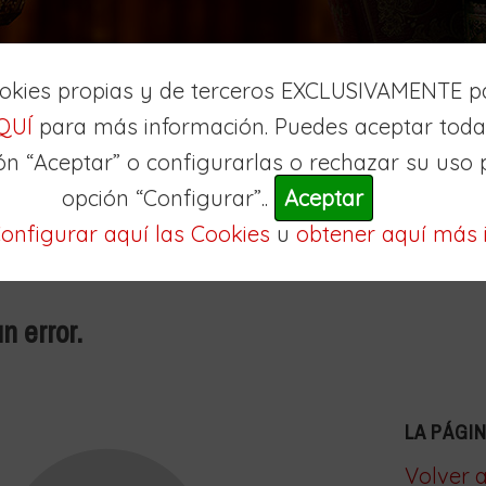
ookies propias y de terceros EXCLUSIVAMENTE pa
QUÍ
para más información. Puedes aceptar todas
ón “Aceptar” o configurarlas o rechazar su uso 
opción “Configurar”..
Aceptar
onfigurar aquí las Cookies
u
obtener aquí más 
n error.
LA PÁGI
Volver a