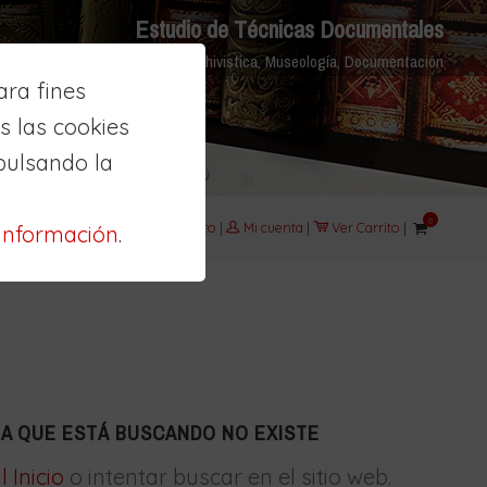
Estudio de Técnicas Documentales
Biblioteconomía, Archivistica, Museología, Documentación
ra fines
 las cookies
pulsando la
0
Aula
|
Contacto
|
Mi cuenta
|
Ver Carrito
|
información
.
NA QUE ESTÁ BUSCANDO NO EXISTE
l Inicio
o intentar buscar en el sitio web.