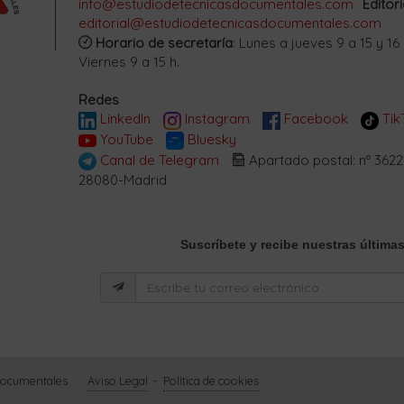
info@estudiodetecnicasdocumentales.com
Editori
editorial@estudiodetecnicasdocumentales.com
Horario de secretaría
: Lunes a jueves 9 a 15 y 16 
Viernes 9 a 15 h.
Redes
LinkedIn
Instagram
Facebook
Tik
YouTube
Bluesky
Canal de Telegram
Apartado postal: nº 3622
28080-Madrid
Suscríbete
y recibe nuestras últimas
 Documentales
·
Aviso Legal
-
Política de cookies