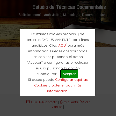
Estudio de Técnicas Documentales
Biblioteconomía, Archivistica, Museología, Documentación
Utilizamos cookies propias y de
terceros EXCLUSIVAMENTE para fines
analíticos. Clica
AQUÍ
para más
información. Puedes aceptar todas
las cookies pulsando el botón
“Aceptar” o configurarlas o rechazar
su uso pulsando la opción
“Configurar”..
Aceptar
Si desea puede
Configurar aquí las
Cookies
u
obtener aquí más
información
.
Aula
|
Contacto
|
Mi cuenta
|
Ver
Carrito
|