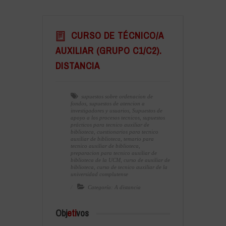
CURSO DE TÉCNICO/A
AUXILIAR (GRUPO C1/C2).
DISTANCIA
supuestos sobre ordenacion de
fondos
,
supuestos de atencion a
investigadores y usuarios
,
Supuestos de
apoyo a los procesos tecnicos
,
supuestos
prácticos para tecnico auxiliar de
biblioteca
,
cuestionarios para tecnico
auxiliar de biblioteca
,
temario para
tecnico auxiliar de biblioteca
,
preparacion para tecnico auxiliar de
biblioteca de la UCM
,
curso de auxiliar de
biblioteca
,
curso de tecnico auxiliar de la
universidad complutense
Categoría: A distancia
Obj
eti
vos