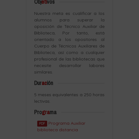
Obj
eti
vos
Nuestra meta es cualificar a los
alumnos para superar la
oposición de Técnico Auxiliar de
Biblioteca, Por tanto, está
orientado a los opositores al
Cuerpo de Técnicos Auxiliares de
Biblioteca, así como a cualquier
profesional de las bibliotecas que
necesite desarrollar labores
similares.
Dur
ac
ión
5 meses equivalentes a 250 horas
lectivas.
Pro
gra
ma
Programa Auxiliar
PDF
biblioteca distancia