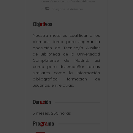
curso de tecnico auxiliar de bibliotecas
Categoría: A distancia
Obj
eti
vos
Nuestra meta es cualificar a los
alumnos tanto para superar la
oposición de Técnico/a Auxiliar
de Biblioteca de la Universidad
Complutense de Madrid, así
como para desempeñar tareas
similares como la información
bibliográfica, formación de
usuarios, entre otras.
Dur
ac
ión
5 meses, 250 horas
Pro
gra
ma