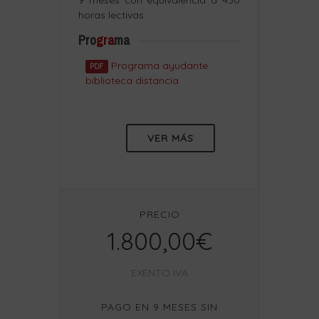
9 meses con equivalencia a 430
horas lectivas
Pro
gra
ma
Programa ayudante
PDF
biblioteca distancia
VER MÁS
PRECIO
1.800,00€
EXENTO IVA
PAGO EN 9 MESES SIN