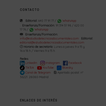
CONTACTO
Editorial:
640 77 91 77 /
WhatsApp
Enseñanza/Formación:
91 314 51 98 / 620 00
17 76 /
WhatsApp
Enseñanza/Formación:
info@estudiodetecnicasdocumentales.com
Editorial:
editorial@estudiodetecnicasdocumentales.com
Horario de secretaría
: Lunes a jueves 9 a 15 y
16 a 18 h / Viernes 9 a 15 h.
Redes
LinkedIn
Instagram
Facebook
TikTok
YouTube
Bluesky
Canal de Telegram
Apartado postal: nº
36221. 28080-Madrid
ENLACES DE INTERÉS