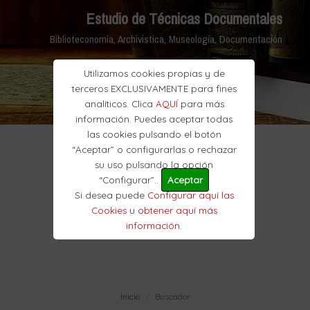
Estudio de Técnicas Documentales
Biblioteconomía, Archivistica, Museología, Documentación
Utilizamos cookies propias y de
terceros EXCLUSIVAMENTE para fines
analíticos. Clica
AQUÍ
para más
información. Puedes aceptar todas
las cookies pulsando el botón
“Aceptar” o configurarlas o rechazar
su uso pulsando la opción
“Configurar”..
Aceptar
Si desea puede
Configurar aquí las
Cookies
u
obtener aquí más
información
.
Inicio
Buscador