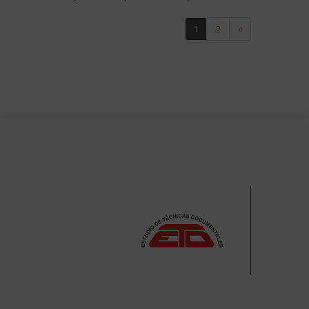
1
2
»