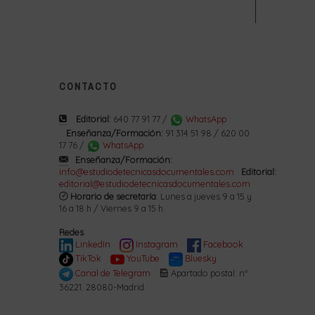
CONTACTO
Editorial:
640 77 91 77 /
WhatsApp
Enseñanza/Formación:
91 314 51 98 / 620 00
17 76 /
WhatsApp
Enseñanza/Formación:
info@estudiodetecnicasdocumentales.com
Editorial:
editorial@estudiodetecnicasdocumentales.com
Horario de secretaría
: Lunes a jueves 9 a 15 y
16 a 18 h / Viernes 9 a 15 h.
Redes
LinkedIn
Instagram
Facebook
TikTok
YouTube
Bluesky
Canal de Telegram
Apartado postal: nº
36221. 28080-Madrid