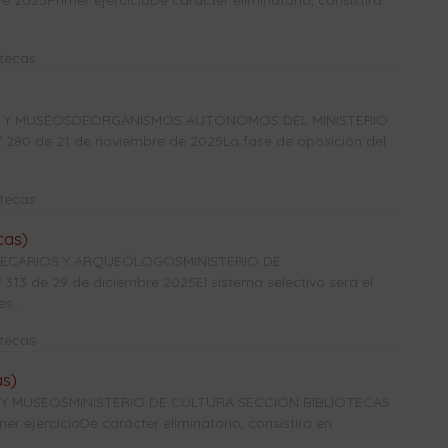
2025Primer ejercicioDe carácter eliminatorio, consistirá
otecas
CAS Y MUSEOSDEORGANISMOS AUTÓNOMOS DEL MINISTERIO
0 de 21 de noviembre de 2025La fase de oposición del
otecas
cas)
OTECARIOS Y ARQUEÓLOGOSMINISTERIO DE
3 de 29 de diciembre 2025El sistema selectivo será el
s...
otecas
as)
 Y MUSEOSMINISTERIO DE CULTURA SECCIÓN BIBLIOTECAS
r ejercicioDe carácter eliminatorio, consistirá en