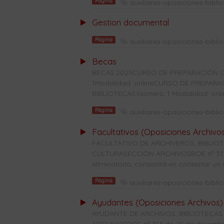
Página
auxiliares-oposiciones-bibli
Gestion documental
Página
auxiliares-oposiciones-bibli
Becas
BECAS 2025CURSO DE PREPARACIÓN C
1Modalidad: onlineCURSO DE PREPAR
BIBLIOTECAS:Número: 1 Modalidad: onl
Página
auxiliares-oposiciones-bibli
Facultativos (Oposiciones Archivo
FACULTATIVO DE ARCHIVEROS, BIBLI
CULTURASECCIÓN ARCHIVOSBOE nº 313 d
eliminatorio, consistirá en contestar un c
Página
auxiliares-oposiciones-bibli
Ayudantes (Oposiciones Archivos)
AYUDANTE DE ARCHIVOS, BIBLIOTECAS