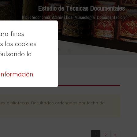
Estudio de Técnicas Documentales
Biblioteconomía, Archivistica, Museología, Documentación
ra fines
 las cookies
pulsando la
información
.
nes-bibliotecas
. Resultados ordenados
por fecha de
1
2
»