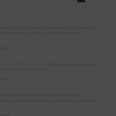
sde 1985 ala Archivística, Biblioteconomía,Museología y
dad: Enseñanza, Editorial. El Departamento de
otecas
gratuitamente en su especialidad, tras superar el curso
certificado. LAS EMPRESAS ...
otecas
Más de 5.000 alumnos individuales: opositores y
icas y privadas: Ministerios, Universidades, Centros de
otecas