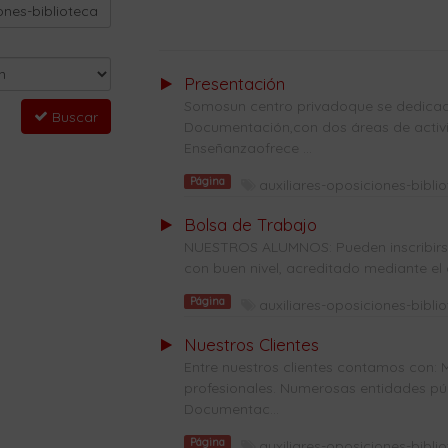
Presentación
Somosun centro privadoque se dedicade
Buscar
Documentación,con dos áreas de activi
Enseñanzaofrece ...
Página
auxiliares-oposiciones-bibli
Bolsa de Trabajo
NUESTROS ALUMNOS: Pueden inscribirse 
con buen nivel, acreditado mediante el 
Página
auxiliares-oposiciones-bibli
Nuestros Clientes
Entre nuestros clientes contamos con: 
profesionales. Numerosas entidades públ
Documentac...
Página
auxiliares-oposiciones-bibli