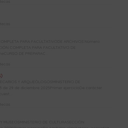
otecas
otecas
OMPLETA PARA FACULTATIVODE ARCHIVOS:Número:
ACIÓN COMPLETA PARA FACULTATIVO DE
ineCURSO DE PREPARAC...
otecas
s)
OTECARIOS Y ARQUEÓLOGOSMINISTERIO DE
e 29 de diciembre 2025Primer ejercicioDe carácter
uest...
otecas
 Y MUSEOSMINISTERIO DE CULTURASECCIÓN