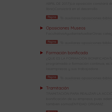
ABRIL DE 2017)La oposición constará de 
libre)Consistirá en el desarrollo...
Página
auxiliares-oposiciones-bibli
Oposiciones Museos
FacultativoAyudanteAuxiliarOtras categ
Página
auxiliares-oposiciones-bibli
Formación bonificada
¿QUE ES LA FORMACIÓN BONIFICADA?La
programada o formación continua, es l
lasempresas y sus trabajadore...
Página
auxiliares-oposiciones-bibli
Tramitación
TRAMITACIÓN PARA REALIZAR LA ACCIÓ
bonificación de su empresa, pues ade
también somosENTIDAD ORGANIZ...