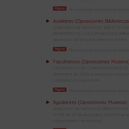
Página
auxiliares-oposiciones-bibli
Auxiliares (Oposiciones Bibliotecas
AUXILIARES DE ARCHIVOS, BIBLIOTE
MINISTERIO DE CULTURASECCIÓN BIBLIO
oposición del proceso selectivo estará ..
Página
auxiliares-oposiciones-bibli
Facultativos (Oposiciones Museos
FACULTATIVO DE CONSERVADORES DE M
diciembre de 2025La oposición constará 
contestar un cuestionari...
Página
auxiliares-oposiciones-bibli
Ayudantes (Oposiciones Museos)
AYUDANTE DE ARCHIVOS, BIBLIOTECA
nº 313 de 29 de diciembre 2025Primer e
conocimiento de idiomas....