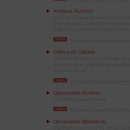
Antiguos Alumnos
Nuestros antiguos alumnos merecen una 
ofrecemos:DESCUENTOS15% en publicaci
publicaciones.PREFERENCIAEn nuestra co
Página
auxiliares-oposiciones-bibli
Política de Calidad
Estudiode Técnicas Documentales se co
la gestión de su organización, lasatisf
Estudiode Técnic...
Página
auxiliares-oposiciones-bibli
Oposiciones Archivos
FacultativoAyudanteAuxiliar
Página
auxiliares-oposiciones-bibli
Oposiciones Bibliotecas
CUERPO FACULTATIVO DE ARCHIVOS, B