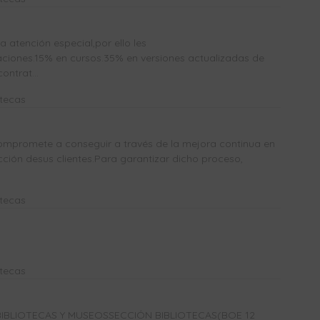
atención especial,por ello les
ones.15% en cursos.35% en versiones actualizadas de
ntrat...
otecas
mpromete a conseguir a través de la mejora continua en
acción desus clientes.Para garantizar dicho proceso,
otecas
otecas
IBLIOTECAS Y MUSEOSSECCIÓN BIBLIOTECAS(BOE 12