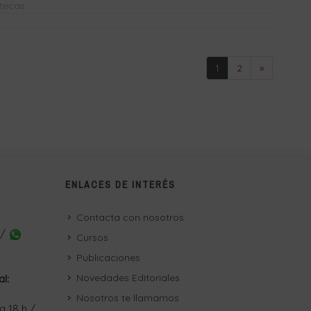
otecas
1
2
»
ENLACES DE INTERÉS
Contacta con nosotros
 /
Cursos
Publicaciones
Novedades Editoriales
al:
Nosotros te llamamos
a 18 h /