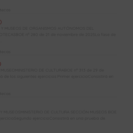
otecas
)
CAS Y MUSEOS DE ORGANISMOS AUTÓNOMOS DEL
TECASBOE nº 280 de 21 de noviembre de 2025La fase de
.
otecas
)
USEOMINISTERIO DE CULTURABOE nº 313 de 29 de
de los siguientes ejercicios:Primer ejercicioConsistirá en
otecas
S Y MUSEOSMINISTERIO DE CULTURA SECCIÓN MUSEOS BOE
jercicioSegundo ejercicioConsistirá en una prueba de