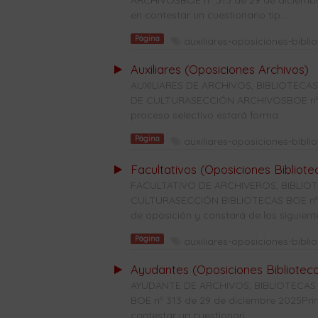
ARCHIVOSBOE nº 313 de 29 de diciembre 
en contestar un cuestionario tip...
Página
auxiliares-oposiciones-bibli
Auxiliares (Oposiciones Archivos)
AUXILIARES DE ARCHIVOS, BIBLIOTE
DE CULTURASECCIÓN ARCHIVOSBOE nº 28
proceso selectivo estará forma...
Página
auxiliares-oposiciones-bibli
Facultativos (Oposiciones Bibliote
FACULTATIVO DE ARCHIVEROS, BIBLI
CULTURASECCIÓN BIBLIOTECAS BOE nº 31
de oposición y constará de los siguiente
Página
auxiliares-oposiciones-bibli
Ayudantes (Oposiciones Bibliotec
AYUDANTE DE ARCHIVOS, BIBLIOTECAS
BOE nº 313 de 29 de diciembre 2025Prime
contestar un cuestionari...