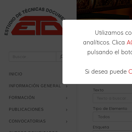
Utilizamos c
analíticos. Clica
A
pulsando el bot
Inicio
Buscador
Si desea puede
C
Búsqueda
Avan
INICIO
INFORMACIÓN GENERAL
Texto
FORMACIÓN
Tipo de Elemento
PUBLICACIONES
CONVOCATORIAS
Etiqueta