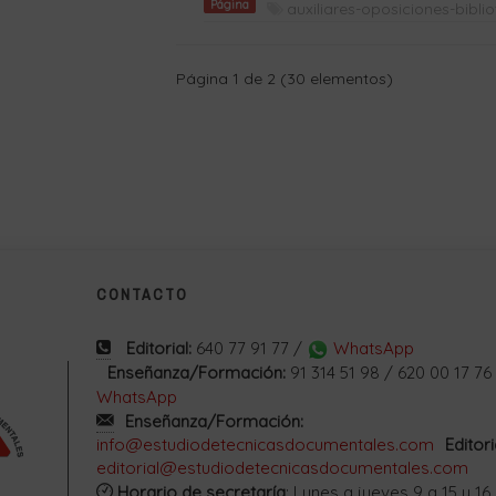
Página
auxiliares-oposiciones-bibli
Página 1 de 2 (30 elementos)
CONTACTO
Editorial:
640 77 91 77 /
WhatsApp
Enseñanza/Formación:
91 314 51 98 / 620 00 17 76
WhatsApp
Enseñanza/Formación:
info@estudiodetecnicasdocumentales.com
Editori
editorial@estudiodetecnicasdocumentales.com
Horario de secretaría
: Lunes a jueves 9 a 15 y 16 