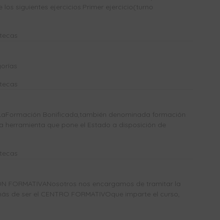
los siguientes ejercicios:Primer ejercicio(turno
otecas
orías
otecas
Formación Bonificada,también denominada formación
a herramienta que pone el Estado a disposición de
otecas
N FORMATIVANosotros nos encargamos de tramitar la
más de ser el CENTRO FORMATIVOque imparte el curso,