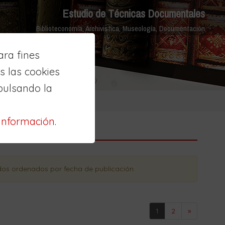
Estudio de Técnicas Documentales
Biblioteconomía, Archivistica, Museología, Documentación
ra fines
 las cookies
pulsando la
información
.
ados ordenados
por fecha de publicación
.
1
2
»