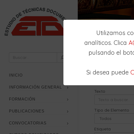
Utilizamos c
analíticos. Clica
A
pulsando el bot
Inicio
Buscador
Si desea puede
C
Búsqueda
Avan
INICIO
INFORMACIÓN GENERAL
Texto
FORMACIÓN
Tipo de Elemento
PUBLICACIONES
CONVOCATORIAS
Etiqueta