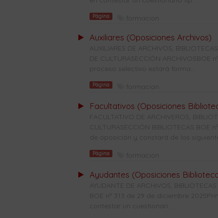
en contestar un cuestionario tip...
Página
formacion
Auxiliares (Oposiciones Archivos)
AUXILIARES DE ARCHIVOS, BIBLIOTE
DE CULTURASECCIÓN ARCHIVOSBOE nº 28
proceso selectivo estará forma...
Página
formacion
Facultativos (Oposiciones Bibliote
FACULTATIVO DE ARCHIVEROS, BIBLI
CULTURASECCIÓN BIBLIOTECAS BOE nº 31
de oposición y constará de los siguiente
Página
formacion
Ayudantes (Oposiciones Bibliotec
AYUDANTE DE ARCHIVOS, BIBLIOTECAS
BOE nº 313 de 29 de diciembre 2025Prime
contestar un cuestionari...