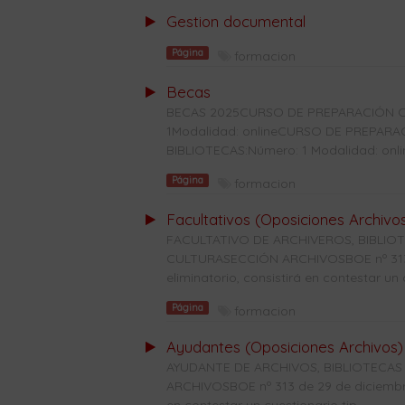
Gestion documental
Página
formacion
Becas
BECAS 2025CURSO DE PREPARACIÓN C
1Modalidad: onlineCURSO DE PREPAR
BIBLIOTECAS:Número: 1 Modalidad: onl
Página
formacion
Facultativos (Oposiciones Archivo
FACULTATIVO DE ARCHIVEROS, BIBLI
CULTURASECCIÓN ARCHIVOSBOE nº 313 d
eliminatorio, consistirá en contestar un c
Página
formacion
Ayudantes (Oposiciones Archivos)
AYUDANTE DE ARCHIVOS, BIBLIOTECAS
ARCHIVOSBOE nº 313 de 29 de diciembre 