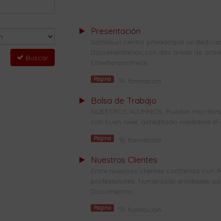
Presentación
Somosun centro privadoque se dedicade
Documentación,con dos áreas de activi
Buscar
Enseñanzaofrece ...
Página
formacion
Bolsa de Trabajo
NUESTROS ALUMNOS: Pueden inscribirse 
con buen nivel, acreditado mediante el 
Página
formacion
Nuestros Clientes
Entre nuestros clientes contamos con: 
profesionales. Numerosas entidades públ
Documentac...
Página
formacion