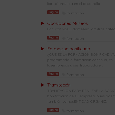
libre)Consistirá en el desarrollo...
Página
formacion
Oposiciones Museos
FacultativoAyudanteAuxiliarOtras categ
Página
formacion
Formación bonificada
¿QUE ES LA FORMACIÓN BONIFICADA?La
programada o formación continua, es l
lasempresas y sus trabajadore...
Página
formacion
Tramitación
TRAMITACIÓN PARA REALIZAR LA ACCIÓ
bonificación de su empresa, pues ade
también somosENTIDAD ORGANIZ...
Página
formacion