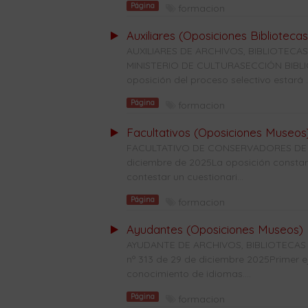
Página
formacion
Auxiliares (Oposiciones Bibliotecas
AUXILIARES DE ARCHIVOS, BIBLIOTE
MINISTERIO DE CULTURASECCIÓN BIBLIO
oposición del proceso selectivo estará ..
Página
formacion
Facultativos (Oposiciones Museos
FACULTATIVO DE CONSERVADORES DE M
diciembre de 2025La oposición constará 
contestar un cuestionari...
Página
formacion
Ayudantes (Oposiciones Museos)
AYUDANTE DE ARCHIVOS, BIBLIOTECA
nº 313 de 29 de diciembre 2025Primer e
conocimiento de idiomas....
Página
formacion