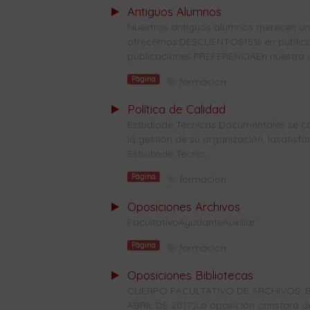
Antiguos Alumnos
Nuestros antiguos alumnos merecen una 
ofrecemos:DESCUENTOS15% en publicaci
publicaciones.PREFERENCIAEn nuestra co
Página
formacion
Política de Calidad
Estudiode Técnicas Documentales se co
la gestión de su organización, lasatisf
Estudiode Técnic...
Página
formacion
Oposiciones Archivos
FacultativoAyudanteAuxiliar
Página
formacion
Oposiciones Bibliotecas
CUERPO FACULTATIVO DE ARCHIVOS, B
ABRIL DE 2017)La oposición constará de 