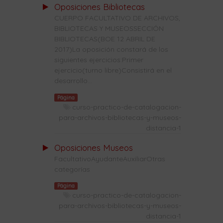
Oposiciones Bibliotecas
CUERPO FACULTATIVO DE ARCHIVOS,
BIBLIOTECAS Y MUSEOSSECCIÓN
BIBLIOTECAS(BOE 12 ABRIL DE
2017)La oposición constará de los
siguientes ejercicios:Primer
ejercicio(turno libre)Consistirá en el
desarrollo...
Página
curso-practico-de-catalogacion-
para-archivos-bibliotecas-y-museos-
distancia-1
Oposiciones Museos
FacultativoAyudanteAuxiliarOtras
categorías
Página
curso-practico-de-catalogacion-
para-archivos-bibliotecas-y-museos-
distancia-1