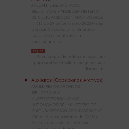
AYUDANTE DE ARCHIVOS,
BIBLIOTECAS Y MUSEOSMINISTERIO
DE CULTURASECCIÓN ARCHIVOSBOE
nº 313 de 29 de diciembre 2025Primer
ejercicioDe carácter eliminatorio,
consistirá en contestar un
cuestionario tip...
Página
curso-practico-de-catalogacion-
para-archivos-bibliotecas-y-museos-
distancia-1
Auxiliares (Oposiciones Archivos)
AUXILIARES DE ARCHIVOS,
BIBLIOTECAS Y
MUSEOSDEORGANISMOS
AUTÓNOMOS DEL MINISTERIO DE
CULTURASECCIÓN ARCHIVOSBOE nº
280 de 21 de noviembre de 2025La
fase de oposición del proceso
selectivo estará forma...