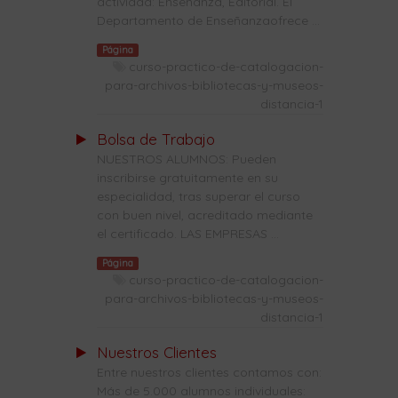
actividad: Enseñanza, Editorial. El
Departamento de Enseñanzaofrece ...
Página
curso-practico-de-catalogacion-
para-archivos-bibliotecas-y-museos-
distancia-1
Bolsa de Trabajo
NUESTROS ALUMNOS: Pueden
inscribirse gratuitamente en su
especialidad, tras superar el curso
con buen nivel, acreditado mediante
el certificado. LAS EMPRESAS ...
Página
curso-practico-de-catalogacion-
para-archivos-bibliotecas-y-museos-
distancia-1
Nuestros Clientes
Entre nuestros clientes contamos con:
Más de 5.000 alumnos individuales: