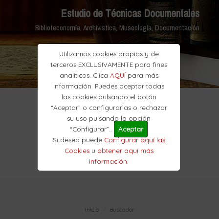
Estudio de Técnicas Documentales
Biblioteconomía, Archivistica, Museología, Documentación
Utilizamos cookies propias y de
terceros EXCLUSIVAMENTE para fines
analíticos. Clica
AQUÍ
para más
información. Puedes aceptar todas
las cookies pulsando el botón
“Aceptar” o configurarlas o rechazar
su uso pulsando la opción
“Configurar”..
Aceptar
Si desea puede
Configurar aquí las
Cookies
u
obtener aquí más
información
.
Inicio
Buscador