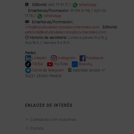
Editorial:
640 77 91 77 /
WhatsApp
Enseñanza/Formación:
91 314 51 98 / 620 00
17 76 /
WhatsApp
Enseñanza/Formación:
info@estudiodetecnicasdocumentales.com
Editorial:
editorial@estudiodetecnicasdocumentales.com
Horario de secretaría
: Lunes a jueves 9 a 15 y
16 a 18 h / Viernes 9 a 15 h.
Redes
LinkedIn
Instagram
Facebook
TikTok
YouTube
Bluesky
Canal de Telegram
Apartado postal: nº
36221. 28080-Madrid
ENLACES DE INTERÉS
Contacta con nosotros
Cursos