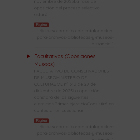
noviembre de 2025La fase de
oposición del proceso selectivo
estará ...
Página
curso-practico-de-catalogacion-
para-archivos-bibliotecas-y-museos-
distancia-1
Facultativos (Oposiciones
Museos)
FACULTATIVO DE CONSERVADORES
DE MUSEOMINISTERIO DE
CULTURABOE nº 313 de 29 de
diciembre de 2025La oposición
constará de los siguientes
ejercicios:Primer ejercicioConsistirá en
contestar un cuestionari...
Página
curso-practico-de-catalogacion-
para-archivos-bibliotecas-y-museos-
distancia-1