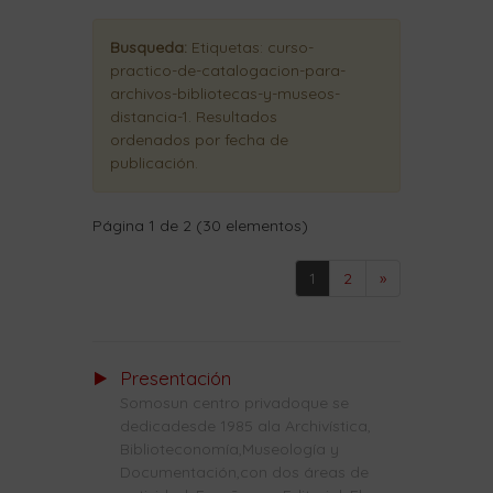
Busqueda:
Etiquetas:
curso-
practico-de-catalogacion-para-
archivos-bibliotecas-y-museos-
distancia-1
. Resultados
ordenados
por fecha de
publicación
.
Página 1 de 2 (30 elementos)
1
2
»
Presentación
Somosun centro privadoque se
dedicadesde 1985 ala Archivística,
Biblioteconomía,Museología y
Documentación,con dos áreas de