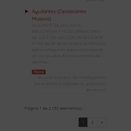
Ayudantes (Oposiciones
Museos)
AYUDANTE DE ARCHIVOS,
BIBLIOTECAS Y MUSEOSMINISTERIO
DE CULTURA SECCIÓN MUSEOS BOE
nº 313 de 29 de diciembre 2025Primer
ejercicioSegundo ejercicioConsistirá
en una prueba de conocimiento de
idiomas....
Página
curso-practico-de-catalogacion-
para-archivos-bibliotecas-y-museos-
distancia-1
Página 1 de 2 (30 elementos)
1
2
»