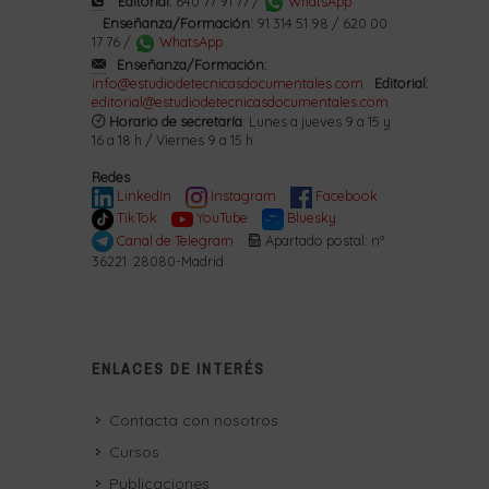
Editorial:
640 77 91 77 /
WhatsApp
Enseñanza/Formación:
91 314 51 98 / 620 00
17 76 /
WhatsApp
Enseñanza/Formación:
info@estudiodetecnicasdocumentales.com
Editorial:
editorial@estudiodetecnicasdocumentales.com
Horario de secretaría
: Lunes a jueves 9 a 15 y
16 a 18 h / Viernes 9 a 15 h.
Redes
LinkedIn
Instagram
Facebook
TikTok
YouTube
Bluesky
Canal de Telegram
Apartado postal: nº
36221. 28080-Madrid
ENLACES DE INTERÉS
Contacta con nosotros
Cursos
Publicaciones