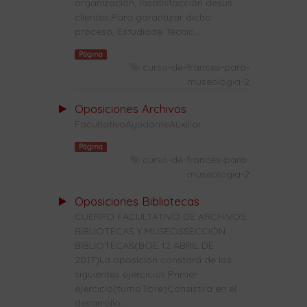
organización, lasatisfacción desus
clientes.Para garantizar dicho
proceso, Estudiode Técnic...
Página
curso-de-frances-para-
museologia-2
Oposiciones Archivos
FacultativoAyudanteAuxiliar
Página
curso-de-frances-para-
museologia-2
Oposiciones Bibliotecas
CUERPO FACULTATIVO DE ARCHIVOS,
BIBLIOTECAS Y MUSEOSSECCIÓN
BIBLIOTECAS(BOE 12 ABRIL DE
2017)La oposición constará de los
siguientes ejercicios:Primer
ejercicio(turno libre)Consistirá en el
desarrollo...