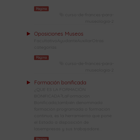
Página
curso-de-frances-para-
museologia-2
Oposiciones Museos
FacultativoAyudanteAuxiliarOtras
categorías
Página
curso-de-frances-para-
museologia-2
Formación bonificada
¿QUE ES LA FORMACIÓN
BONIFICADA?LaFormación
Bonificada,también denominada
formación programada o formación
continua, es la herramienta que pone
el Estado a disposición de
lasempresas y sus trabajadore...
Página