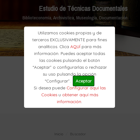
Estudio de Técnicas Documentales
Biblioteconomía, Archivistica, Museología, Documentación
Utilizamos cookies propias y de
terceros EXCLUSIVAMENTE para fines
analíticos. Clica
AQUÍ
para más
información. Puedes aceptar todas
las cookies pulsando el botón
“Aceptar” o configurarlas o rechazar
su uso pulsando la opción
“Configurar”..
Aceptar
Si desea puede
Configurar aquí las
Cookies
u
obtener aquí más
información
.
Inicio
Buscador