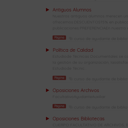
Antiguos Alumnos
Nuestros antiguos alumnos merecen una 
ofrecemos:DESCUENTOS15% en publicaci
publicaciones.PREFERENCIAEn nuestra co
Página
curso de ayudante de bibli
Política de Calidad
Estudiode Técnicas Documentales se co
la gestión de su organización, lasatisf
Estudiode Técnic...
Página
curso de ayudante de bibli
Oposiciones Archivos
FacultativoAyudanteAuxiliar
Página
curso de ayudante de bibli
Oposiciones Bibliotecas
CUERPO FACULTATIVO DE ARCHIVOS, B