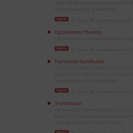
ABRIL DE 2017)La oposición constará de 
libre)Consistirá en el desarrollo...
Página
curso de ayudante de bibli
Oposiciones Museos
FacultativoAyudanteAuxiliarOtras categ
Página
curso de ayudante de bibli
Formación bonificada
¿QUE ES LA FORMACIÓN BONIFICADA?La
programada o formación continua, es l
lasempresas y sus trabajadore...
Página
curso de ayudante de bibli
Tramitación
TRAMITACIÓN PARA REALIZAR LA ACCIÓ
bonificación de su empresa, pues ade
también somosENTIDAD ORGANIZ...
Página