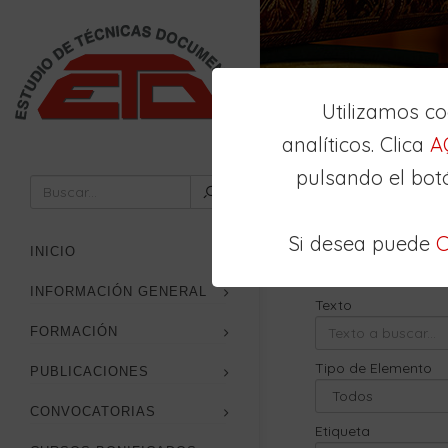
Utilizamos c
analíticos. Clica
A
pulsando el bot
Inicio
Buscador
Si desea puede
C
Búsqueda
Avan
INICIO
INFORMACIÓN GENERAL
Texto
FORMACIÓN
Tipo de Elemento
PUBLICACIONES
CONVOCATORIAS
Etiqueta