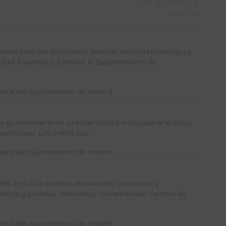
mar. de 2022
-
A
distancia
sde 1985 ala Archivística, Biblioteconomía,Museología y
dad: Enseñanza, Editorial. El Departamento de
oteca del ayuntamiento de madrid
gratuitamente en su especialidad, tras superar el curso
certificado. LAS EMPRESAS ...
oteca del ayuntamiento de madrid
Más de 5.000 alumnos individuales: opositores y
icas y privadas: Ministerios, Universidades, Centros de
oteca del ayuntamiento de madrid