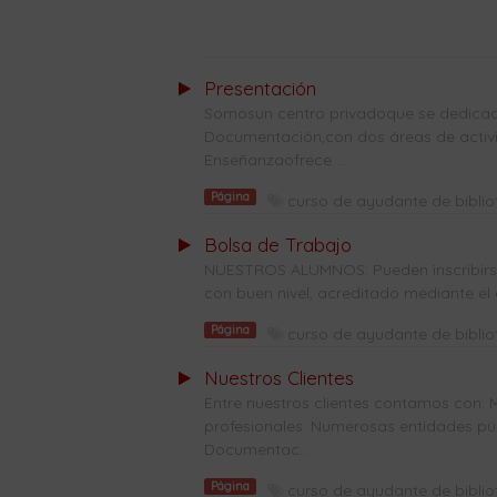
Presentación
Somosun centro privadoque se dedicade
Documentación,con dos áreas de activi
Enseñanzaofrece ...
Página
curso de ayudante de bibli
Bolsa de Trabajo
NUESTROS ALUMNOS: Pueden inscribirse 
con buen nivel, acreditado mediante el 
Página
curso de ayudante de bibli
Nuestros Clientes
Entre nuestros clientes contamos con: 
profesionales. Numerosas entidades públ
Documentac...
Página
curso de ayudante de bibli