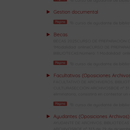
curso de ayudante de bibli
Gestion documental
Página
curso de ayudante de bibli
Becas
BECAS 2025CURSO DE PREPARACIÓN C
1Modalidad: onlineCURSO DE PREPAR
BIBLIOTECAS:Número: 1 Modalidad: onl
Página
curso de ayudante de bibli
Facultativos (Oposiciones Archivo
FACULTATIVO DE ARCHIVEROS, BIBLI
CULTURASECCIÓN ARCHIVOSBOE nº 313 d
eliminatorio, consistirá en contestar un c
Página
curso de ayudante de bibli
Ayudantes (Oposiciones Archivos)
AYUDANTE DE ARCHIVOS, BIBLIOTECAS
ARCHIVOSBOE nº 313 de 29 de diciembre 