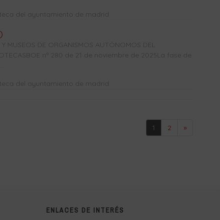
oteca del ayuntamiento de madrid
)
CAS Y MUSEOS DE ORGANISMOS AUTÓNOMOS DEL
TECASBOE nº 280 de 21 de noviembre de 2025La fase de
.
oteca del ayuntamiento de madrid
1
2
»
ENLACES DE INTERÉS