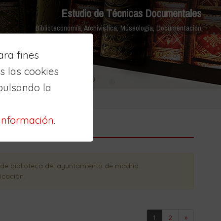
Estudio de Técnicas Documentales
Biblioteconomía, Archivistica, Museología, Documentación
ra fines
 las cookies
pulsando la
información
.
de biblioteca del ayuntamiento de madrid
.
icación
.
1
2
»