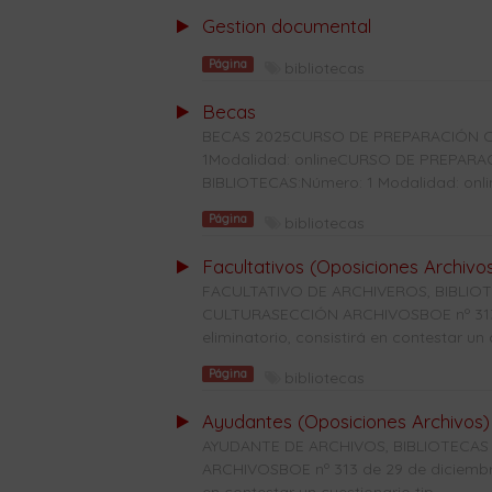
Gestion documental
Página
bibliotecas
Becas
BECAS 2025CURSO DE PREPARACIÓN C
1Modalidad: onlineCURSO DE PREPAR
BIBLIOTECAS:Número: 1 Modalidad: onl
Página
bibliotecas
Facultativos (Oposiciones Archivo
FACULTATIVO DE ARCHIVEROS, BIBLI
CULTURASECCIÓN ARCHIVOSBOE nº 313 d
eliminatorio, consistirá en contestar un c
Página
bibliotecas
Ayudantes (Oposiciones Archivos)
AYUDANTE DE ARCHIVOS, BIBLIOTECAS
ARCHIVOSBOE nº 313 de 29 de diciembre 