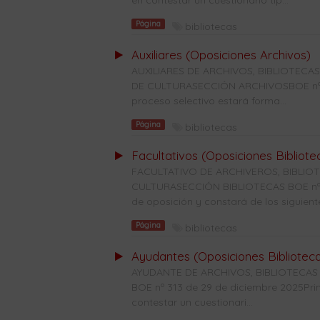
en contestar un cuestionario tip...
Página
bibliotecas
Auxiliares (Oposiciones Archivos)
AUXILIARES DE ARCHIVOS, BIBLIOTE
DE CULTURASECCIÓN ARCHIVOSBOE nº 28
proceso selectivo estará forma...
Página
bibliotecas
Facultativos (Oposiciones Bibliote
FACULTATIVO DE ARCHIVEROS, BIBLI
CULTURASECCIÓN BIBLIOTECAS BOE nº 31
de oposición y constará de los siguiente
Página
bibliotecas
Ayudantes (Oposiciones Bibliotec
AYUDANTE DE ARCHIVOS, BIBLIOTECAS
BOE nº 313 de 29 de diciembre 2025Prime
contestar un cuestionari...