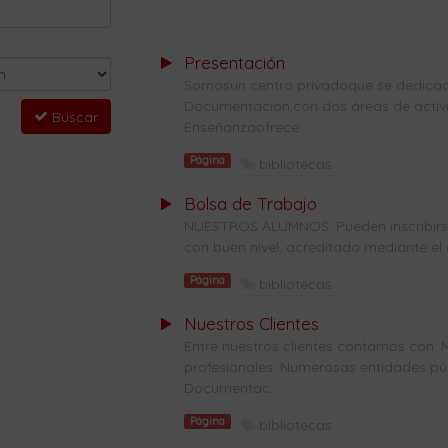
Presentación
Somosun centro privadoque se dedicade
Documentación,con dos áreas de activi
Buscar
Enseñanzaofrece ...
Página
bibliotecas
Bolsa de Trabajo
NUESTROS ALUMNOS: Pueden inscribirse 
con buen nivel, acreditado mediante el 
Página
bibliotecas
Nuestros Clientes
Entre nuestros clientes contamos con: 
profesionales. Numerosas entidades públ
Documentac...
Página
bibliotecas