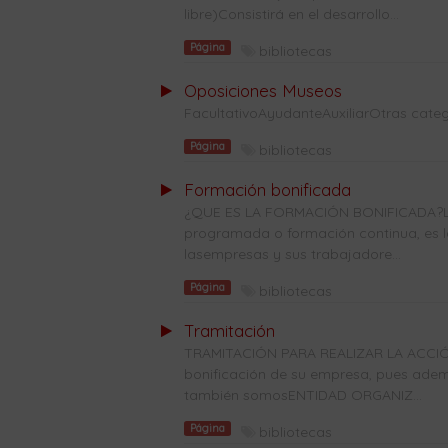
libre)Consistirá en el desarrollo...
Página
bibliotecas
Oposiciones Museos
FacultativoAyudanteAuxiliarOtras categ
Página
bibliotecas
Formación bonificada
¿QUE ES LA FORMACIÓN BONIFICADA?La
programada o formación continua, es l
lasempresas y sus trabajadore...
Página
bibliotecas
Tramitación
TRAMITACIÓN PARA REALIZAR LA ACCIÓ
bonificación de su empresa, pues ade
también somosENTIDAD ORGANIZ...
Página
bibliotecas