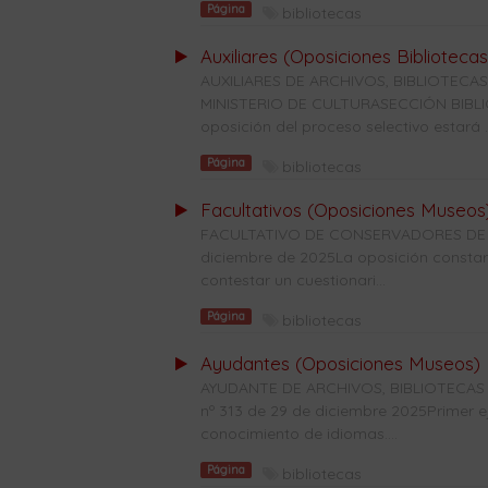
Página
bibliotecas
Auxiliares (Oposiciones Bibliotecas
AUXILIARES DE ARCHIVOS, BIBLIOTE
MINISTERIO DE CULTURASECCIÓN BIBLIO
oposición del proceso selectivo estará ..
Página
bibliotecas
Facultativos (Oposiciones Museos
FACULTATIVO DE CONSERVADORES DE M
diciembre de 2025La oposición constará 
contestar un cuestionari...
Página
bibliotecas
Ayudantes (Oposiciones Museos)
AYUDANTE DE ARCHIVOS, BIBLIOTECA
nº 313 de 29 de diciembre 2025Primer e
conocimiento de idiomas....
Página
bibliotecas