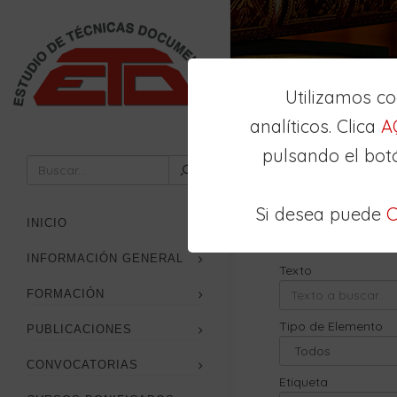
Utilizamos c
analíticos. Clica
A
pulsando el bot
Inicio
Buscador
Si desea puede
C
Búsqueda
Avan
INICIO
INFORMACIÓN GENERAL
Texto
FORMACIÓN
Tipo de Elemento
PUBLICACIONES
CONVOCATORIAS
Etiqueta