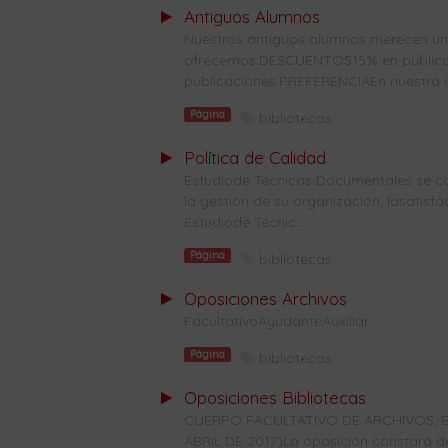
Antiguos Alumnos
Nuestros antiguos alumnos merecen una 
ofrecemos:DESCUENTOS15% en publicaci
publicaciones.PREFERENCIAEn nuestra co
Página
bibliotecas
Política de Calidad
Estudiode Técnicas Documentales se co
la gestión de su organización, lasatisf
Estudiode Técnic...
Página
bibliotecas
Oposiciones Archivos
FacultativoAyudanteAuxiliar
Página
bibliotecas
Oposiciones Bibliotecas
CUERPO FACULTATIVO DE ARCHIVOS, B
ABRIL DE 2017)La oposición constará de 