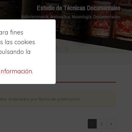
Estudio de Técnicas Documentales
Biblioteconomía, Archivistica, Museología, Documentación
ra fines
 las cookies
pulsando la
información
.
tados ordenados
por fecha de publicación
.
1
2
»