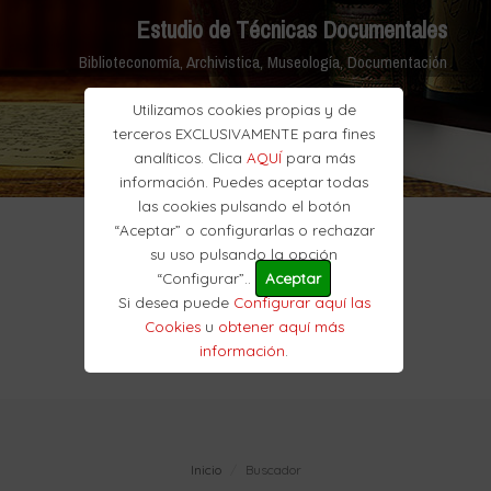
Estudio de Técnicas Documentales
Biblioteconomía, Archivistica, Museología, Documentación
Utilizamos cookies propias y de
terceros EXCLUSIVAMENTE para fines
analíticos. Clica
AQUÍ
para más
información. Puedes aceptar todas
las cookies pulsando el botón
“Aceptar” o configurarlas o rechazar
su uso pulsando la opción
“Configurar”..
Aceptar
Si desea puede
Configurar aquí las
Cookies
u
obtener aquí más
información
.
Inicio
Buscador