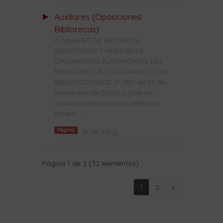
Auxiliares (Oposiciones
Bibliotecas)
AUXILIARES DE ARCHIVOS,
BIBLIOTECAS Y MUSEOS DE
ORGANISMOS AUTÓNOMOS DEL
MINISTERIO DE CULTURASECCIÓN
BIBLIOTECASBOE nº 280 de 21 de
noviembre de 2025La fase de
oposición del proceso selectivo
estará ...
Página
MOREQ
Página 1 de 2 (32 elementos)
1
2
»