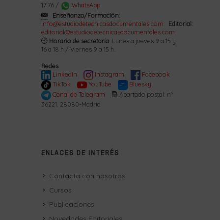
17 76 /
WhatsApp
Enseñanza/Formación:
info@estudiodetecnicasdocumentales.com
Editorial:
editorial@estudiodetecnicasdocumentales.com
Horario de secretaría
: Lunes a jueves 9 a 15 y
16 a 18 h / Viernes 9 a 15 h.
Redes
LinkedIn
Instagram
Facebook
TikTok
YouTube
Bluesky
Canal de Telegram
Apartado postal: nº
36221. 28080-Madrid
ENLACES DE INTERÉS
Contacta con nosotros
Cursos
Publicaciones
Novedades Editoriales