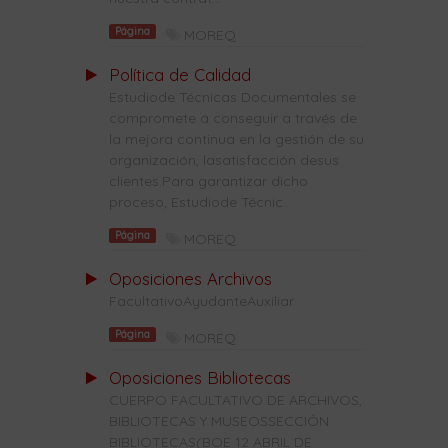
Página
MOREQ
Política de Calidad
Estudiode Técnicas Documentales se
compromete a conseguir a través de
la mejora continua en la gestión de su
organización, lasatisfacción desus
clientes.Para garantizar dicho
proceso, Estudiode Técnic...
Página
MOREQ
Oposiciones Archivos
FacultativoAyudanteAuxiliar
Página
MOREQ
Oposiciones Bibliotecas
CUERPO FACULTATIVO DE ARCHIVOS,
BIBLIOTECAS Y MUSEOSSECCIÓN
BIBLIOTECAS(BOE 12 ABRIL DE