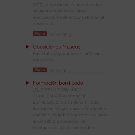
2017)La oposición constará de los
siguientes ejercicios:Primer
ejercicio(turno libre)Consistirá en el
desarrollo...
Página
MOREQ
Oposiciones Museos
FacultativoAyudanteAuxiliarOtras
categorías
Página
MOREQ
Formación bonificada
¿QUE ES LA FORMACIÓN
BONIFICADA?LaFormación
Bonificada,también denominada
formación programada o formación
continua, es la herramienta que pone
el Estado a disposición de
lasempresas y sus trabajadore...