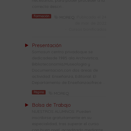
necesarios, para poder proceder a la
correcta descri...
Formación
Publicado el 24
MOREQ
de mar. de 2022
-
Cursos bonificados
Presentación
Somosun centro privadoque se
dedicadesde 1985 ala Archivística,
Biblioteconomía,Museología y
Documentación,con dos áreas de
actividad: Enseñanza, Editorial. El
Departamento de Enseñanzaofrece ...
Página
MOREQ
Bolsa de Trabajo
NUESTROS ALUMNOS: Pueden
inscribirse gratuitamente en su
especialidad, tras superar el curso
con buen nivel, acreditado mediante