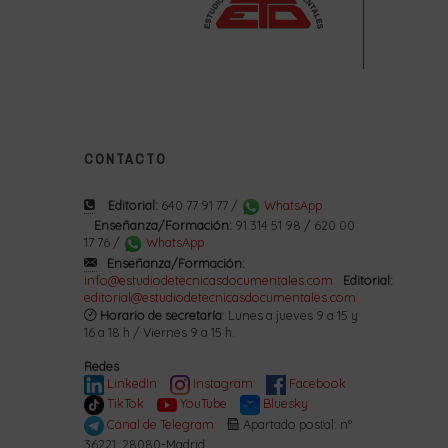
CONTACTO
Editorial:
640 77 91 77 /
WhatsApp
Enseñanza/Formación:
91 314 51 98 / 620 00
17 76 /
WhatsApp
Enseñanza/Formación:
info@estudiodetecnicasdocumentales.com
Editorial:
editorial@estudiodetecnicasdocumentales.com
Horario de secretaría
: Lunes a jueves 9 a 15 y
16 a 18 h / Viernes 9 a 15 h.
Redes
LinkedIn
Instagram
Facebook
TikTok
YouTube
Bluesky
Canal de Telegram
Apartado postal: nº
36221. 28080-Madrid