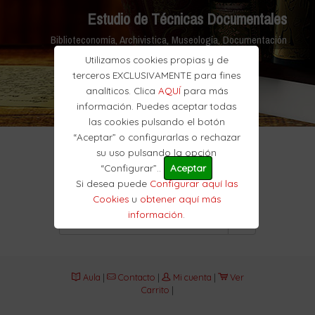
Estudio de Técnicas Documentales
Biblioteconomía, Archivistica, Museología, Documentación
Utilizamos cookies propias y de
terceros EXCLUSIVAMENTE para fines
analíticos. Clica
AQUÍ
para más
información. Puedes aceptar todas
las cookies pulsando el botón
“Aceptar” o configurarlas o rechazar
su uso pulsando la opción
“Configurar”..
Aceptar
Si desea puede
Configurar aquí las
Cookies
u
obtener aquí más
información
.
Aula
|
Contacto
|
Mi cuenta
|
Ver
Carrito
|