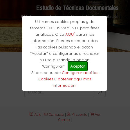
Estudio de Técnicas Documentales
Biblioteconomía, Archivistica, Museología, Documentación
Utilizamos cookies propias y de
terceros EXCLUSIVAMENTE para fines
analíticos. Clica
AQUÍ
para más
información. Puedes aceptar todas
las cookies pulsando el botón
“Aceptar” o configurarlas o rechazar
su uso pulsando la opción
“Configurar”..
Aceptar
Si desea puede
Configurar aquí las
Cookies
u
obtener aquí más
información
.
Aula
|
Contacto
|
Mi cuenta
|
Ver
Carrito
|