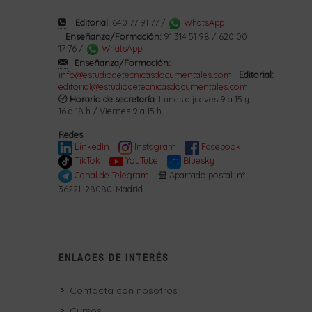
Editorial:
640 77 91 77 /
WhatsApp
Enseñanza/Formación:
91 314 51 98 / 620 00
17 76 /
WhatsApp
Enseñanza/Formación:
info@estudiodetecnicasdocumentales.com
Editorial:
editorial@estudiodetecnicasdocumentales.com
Horario de secretaría
: Lunes a jueves 9 a 15 y
16 a 18 h / Viernes 9 a 15 h.
Redes
LinkedIn
Instagram
Facebook
TikTok
YouTube
Bluesky
Canal de Telegram
Apartado postal: nº
36221. 28080-Madrid
ENLACES DE INTERÉS
Contacta con nosotros
Cursos