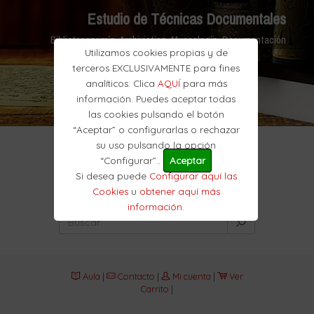
Estudio de Técnicas Documentales
Biblioteconomía, Archivistica, Museología, Documentación
Utilizamos cookies propias y de
terceros EXCLUSIVAMENTE para fines
analíticos. Clica
AQUÍ
para más
información. Puedes aceptar todas
las cookies pulsando el botón
“Aceptar” o configurarlas o rechazar
su uso pulsando la opción
“Configurar”..
Aceptar
Si desea puede
Configurar aquí las
Cookies
u
obtener aquí más
información
.
Aula
|
Contacto
|
Mi cuenta
|
Ver
Carrito
|