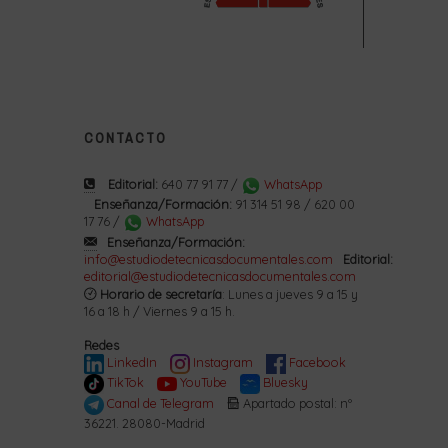
CONTACTO
Editorial:
640 77 91 77 /
WhatsApp
Enseñanza/Formación:
91 314 51 98 / 620 00
17 76 /
WhatsApp
Enseñanza/Formación:
info@estudiodetecnicasdocumentales.com
Editorial:
editorial@estudiodetecnicasdocumentales.com
Horario de secretaría
: Lunes a jueves 9 a 15 y
16 a 18 h / Viernes 9 a 15 h.
Redes
LinkedIn
Instagram
Facebook
TikTok
YouTube
Bluesky
Canal de Telegram
Apartado postal: nº
36221. 28080-Madrid