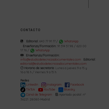
CONTACTO
Editorial:
640 77 91 77 /
WhatsApp
Enseñanza/Formación:
91 314 51 98 / 620 00
17 76 /
WhatsApp
Enseñanza/Formación:
info@estudiodetecnicasdocumentales.com
Editorial:
editorial@estudiodetecnicasdocumentales.com
Horario de secretaría
: Lunes a jueves 9 a 15 y
16 a 18 h / Viernes 9 a 15 h.
Redes
LinkedIn
Instagram
Facebook
TikTok
YouTube
Bluesky
Canal de Telegram
Apartado postal: nº
36221. 28080-Madrid