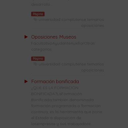
desarrollo...
Página
universidad complutense temarios
oposiciones
Oposiciones Museos
FacultativoAyudanteAuxiliarOtras
categorías
Página
universidad complutense temarios
oposiciones
Formación bonificada
¿QUE ES LA FORMACIÓN
BONIFICADA?LaFormación
Bonificada,también denominada
formación programada o formación
continua, es la herramienta que pone
el Estado a disposición de
lasempresas y sus trabajadore...