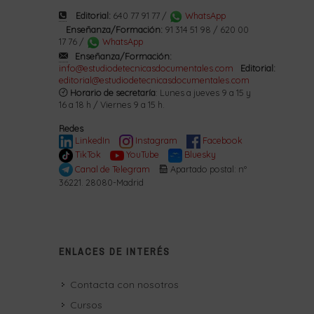
Editorial:
640 77 91 77 /
WhatsApp
Enseñanza/Formación:
91 314 51 98 / 620 00
17 76 /
WhatsApp
Enseñanza/Formación:
info@estudiodetecnicasdocumentales.com
Editorial:
editorial@estudiodetecnicasdocumentales.com
Horario de secretaría
: Lunes a jueves 9 a 15 y
16 a 18 h / Viernes 9 a 15 h.
Redes
LinkedIn
Instagram
Facebook
TikTok
YouTube
Bluesky
Canal de Telegram
Apartado postal: nº
36221. 28080-Madrid
ENLACES DE INTERÉS
Contacta con nosotros
Cursos