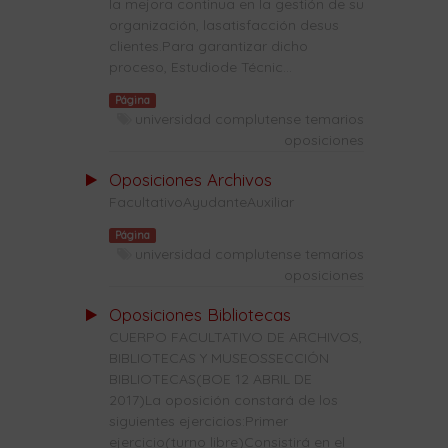
la mejora continua en la gestión de su
organización, lasatisfacción desus
clientes.Para garantizar dicho
proceso, Estudiode Técnic...
Página
universidad complutense temarios
oposiciones
Oposiciones Archivos
FacultativoAyudanteAuxiliar
Página
universidad complutense temarios
oposiciones
Oposiciones Bibliotecas
CUERPO FACULTATIVO DE ARCHIVOS,
BIBLIOTECAS Y MUSEOSSECCIÓN
BIBLIOTECAS(BOE 12 ABRIL DE
2017)La oposición constará de los
siguientes ejercicios:Primer
ejercicio(turno libre)Consistirá en el