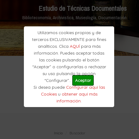
Estudio de Técnicas Documentales
Biblioteconomía, Archivistica, Museología, Documentación
Utilizamos cookies propias y de
terceros EXCLUSIVAMENTE para fines
analíticos. Clica
AQUÍ
para más
información. Puedes aceptar todas
las cookies pulsando el botón
“Aceptar” o configurarlas o rechazar
su uso pulsando la opción
“Configurar”..
Aceptar
Si desea puede
Configurar aquí las
Cookies
u
obtener aquí más
información
.
Inicio
Buscador