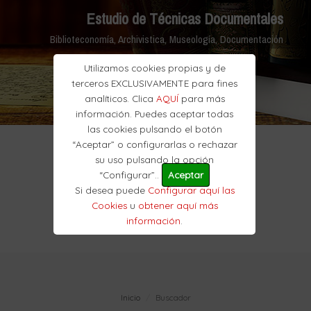
Estudio de Técnicas Documentales
Biblioteconomía, Archivistica, Museología, Documentación
Utilizamos cookies propias y de
terceros EXCLUSIVAMENTE para fines
analíticos. Clica
AQUÍ
para más
información. Puedes aceptar todas
las cookies pulsando el botón
“Aceptar” o configurarlas o rechazar
su uso pulsando la opción
“Configurar”..
Aceptar
Si desea puede
Configurar aquí las
Cookies
u
obtener aquí más
información
.
Inicio
Buscador