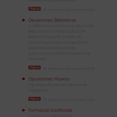
FacultativoAyudanteAuxiliar
Página
temarios oposiciones UCM
Oposiciones Bibliotecas
CUERPO FACULTATIVO DE ARCHIVOS,
BIBLIOTECAS Y MUSEOSSECCIÓN
BIBLIOTECAS(BOE 12 ABRIL DE
2017)La oposición constará de los
siguientes ejercicios:Primer
ejercicio(turno libre)Consistirá en el
desarrollo...
Página
temarios oposiciones UCM
Oposiciones Museos
FacultativoAyudanteAuxiliarOtras
categorías
Página
temarios oposiciones UCM
Formación bonificada
¿QUE ES LA FORMACIÓN