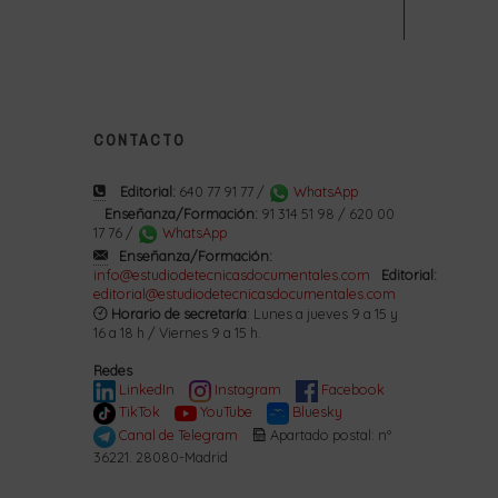
CONTACTO
Editorial:
640 77 91 77 /
WhatsApp
Enseñanza/Formación:
91 314 51 98 / 620 00
17 76 /
WhatsApp
Enseñanza/Formación:
info@estudiodetecnicasdocumentales.com
Editorial:
editorial@estudiodetecnicasdocumentales.com
Horario de secretaría
: Lunes a jueves 9 a 15 y
16 a 18 h / Viernes 9 a 15 h.
Redes
LinkedIn
Instagram
Facebook
TikTok
YouTube
Bluesky
Canal de Telegram
Apartado postal: nº
36221. 28080-Madrid