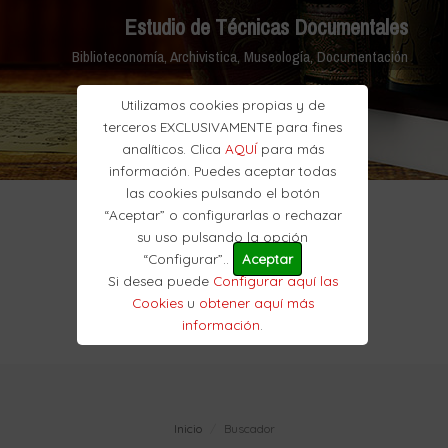
Estudio de Técnicas Documentales
Biblioteconomía, Archivistica, Museología, Documentación
Utilizamos cookies propias y de
terceros EXCLUSIVAMENTE para fines
analíticos. Clica
AQUÍ
para más
información. Puedes aceptar todas
las cookies pulsando el botón
“Aceptar” o configurarlas o rechazar
su uso pulsando la opción
“Configurar”..
Aceptar
Si desea puede
Configurar aquí las
Cookies
u
obtener aquí más
información
.
Inicio
Buscador