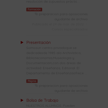
resolución de supuestos práctic...
Formación
preparacion para oposiciones
ayudante de archivo
Publicado el 24 de mar. de 2022
-
Cursos especializados
Presentación
Somosun centro privadoque se
dedicadesde 1985 ala Archivística,
Biblioteconomía,Museología y
Documentación,con dos áreas de
actividad: Enseñanza, Editorial. El
Departamento de Enseñanzaofrece ...
Página
preparacion para oposiciones
ayudante de archivo
Bolsa de Trabajo
NUESTROS ALUMNOS: Pueden