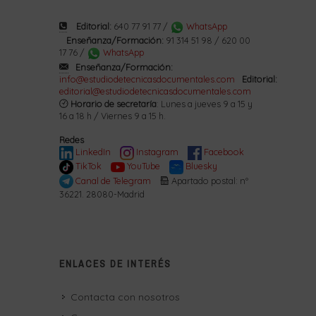
Editorial:
640 77 91 77 /
WhatsApp
Enseñanza/Formación:
91 314 51 98 / 620 00
17 76 /
WhatsApp
Enseñanza/Formación:
info@estudiodetecnicasdocumentales.com
Editorial:
editorial@estudiodetecnicasdocumentales.com
Horario de secretaría
: Lunes a jueves 9 a 15 y
16 a 18 h / Viernes 9 a 15 h.
Redes
LinkedIn
Instagram
Facebook
TikTok
YouTube
Bluesky
Canal de Telegram
Apartado postal: nº
36221. 28080-Madrid
ENLACES DE INTERÉS
Contacta con nosotros