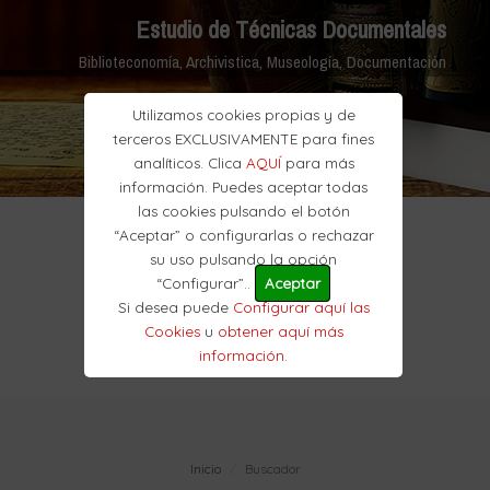
Estudio de Técnicas Documentales
Biblioteconomía, Archivistica, Museología, Documentación
Utilizamos cookies propias y de
terceros EXCLUSIVAMENTE para fines
analíticos. Clica
AQUÍ
para más
información. Puedes aceptar todas
las cookies pulsando el botón
“Aceptar” o configurarlas o rechazar
su uso pulsando la opción
“Configurar”..
Aceptar
Si desea puede
Configurar aquí las
Cookies
u
obtener aquí más
información
.
Inicio
Buscador