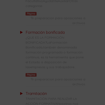
FacultativoAyudanteAuxiliarOtras
categorías
Página
preparacion para oposiciones a
archivos
Formación bonificada
¿QUE ES LA FORMACIÓN
BONIFICADA?LaFormación
Bonificada,también denominada
formación programada o formación
continua, es la herramienta que pone
el Estado a disposición de
lasempresas y sus trabajadore...
Página
preparacion para oposiciones a
archivos
Tramitación
TRAMITACIÓN PARA REALIZAR LA
ACCIÓN FORMATIVANosotros nos