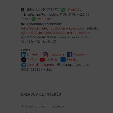
Editorial:
640 77 91 77 /
WhatsApp
Enseñanza/Formación:
91 314 51 98 / 620 00
17 76 /
WhatsApp
Enseñanza/Formación:
info@estudiodetecnicasdocumentales.com
Editorial:
editorial@estudiodetecnicasdocumentales.com
Horario de secretaría
: Lunes a jueves 9 a 15 y
16 a 18 h / Viernes 9 a 15 h.
Redes
LinkedIn
Instagram
Facebook
TikTok
YouTube
Bluesky
Canal de Telegram
Apartado postal: nº
36221. 28080-Madrid
ENLACES DE INTERÉS
Contacta con nosotros