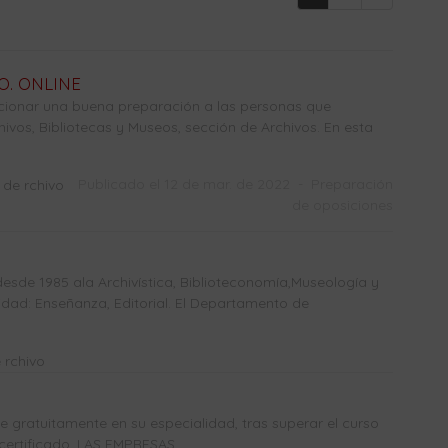
O. ONLINE
cionar una buena preparación a las personas que
hivos, Bibliotecas y Museos, sección de Archivos. En esta
Publicado el 12 de mar. de 2022
-
Preparación
 de rchivo
de oposiciones
sde 1985 ala Archivística, Biblioteconomía,Museología y
dad: Enseñanza, Editorial. El Departamento de
 rchivo
gratuitamente en su especialidad, tras superar el curso
certificado. LAS EMPRESAS ...