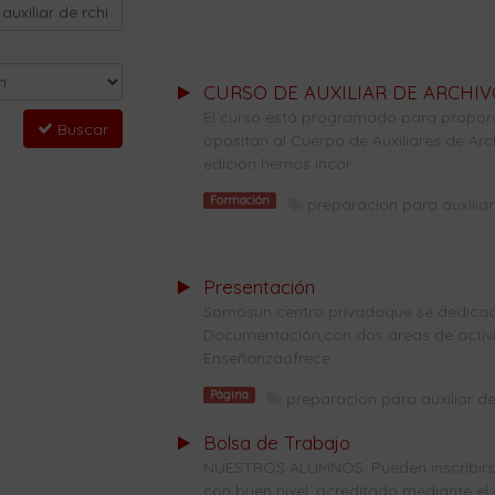
CURSO DE AUXILIAR DE ARCHIV
El curso está programado para propor
Buscar
opositan al Cuerpo de Auxiliares de Arc
edición hemos incor...
Formación
preparacion para auxiliar
Presentación
Somosun centro privadoque se dedicade
Documentación,con dos áreas de activi
Enseñanzaofrece ...
Página
preparacion para auxiliar de
Bolsa de Trabajo
NUESTROS ALUMNOS: Pueden inscribirse 
con buen nivel, acreditado mediante el 