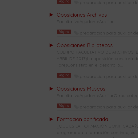
Página
preparacion para auxiliar de
Oposiciones Archivos
FacultativoAyudanteAuxiliar
Página
preparacion para auxiliar de
Oposiciones Bibliotecas
CUERPO FACULTATIVO DE ARCHIVOS, B
ABRIL DE 2017)La oposición constará de 
libre)Consistirá en el desarrollo...
Página
preparacion para auxiliar de
Oposiciones Museos
FacultativoAyudanteAuxiliarOtras categ
Página
preparacion para auxiliar de
Formación bonificada
¿QUE ES LA FORMACIÓN BONIFICADA?La
programada o formación continua, es l