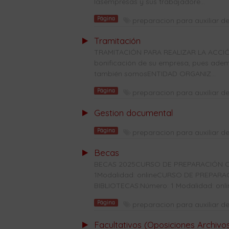
lasempresas y sus trabajadore...
Página
preparacion para auxiliar de
Tramitación
TRAMITACIÓN PARA REALIZAR LA ACCIÓ
bonificación de su empresa, pues ade
también somosENTIDAD ORGANIZ...
Página
preparacion para auxiliar de
Gestion documental
Página
preparacion para auxiliar de
Becas
BECAS 2025CURSO DE PREPARACIÓN C
1Modalidad: onlineCURSO DE PREPAR
BIBLIOTECAS:Número: 1 Modalidad: onl
Página
preparacion para auxiliar de
Facultativos (Oposiciones Archivo