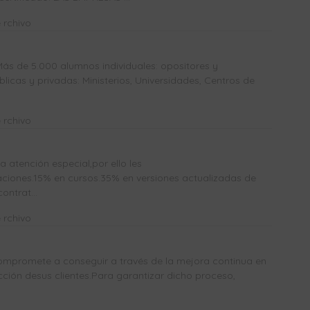
 rchivo
Más de 5.000 alumnos individuales: opositores y
icas y privadas: Ministerios, Universidades, Centros de
 rchivo
atención especial,por ello les
ones.15% en cursos.35% en versiones actualizadas de
ntrat...
 rchivo
mpromete a conseguir a través de la mejora continua en
acción desus clientes.Para garantizar dicho proceso,