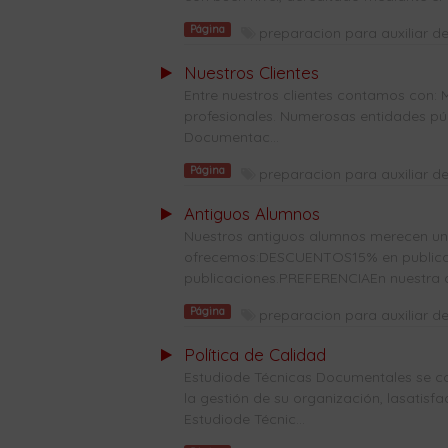
Página
preparacion para auxiliar de
Nuestros Clientes
Entre nuestros clientes contamos con: 
profesionales. Numerosas entidades públ
Documentac...
Página
preparacion para auxiliar de
Antiguos Alumnos
Nuestros antiguos alumnos merecen una 
ofrecemos:DESCUENTOS15% en publicaci
publicaciones.PREFERENCIAEn nuestra co
Página
preparacion para auxiliar de
Política de Calidad
Estudiode Técnicas Documentales se co
la gestión de su organización, lasatisf
Estudiode Técnic...