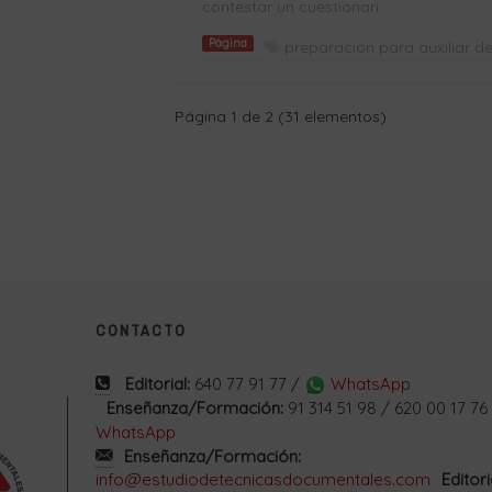
contestar un cuestionari...
Página
preparacion para auxiliar de
Página 1 de 2 (31 elementos)
CONTACTO
Editorial:
640 77 91 77 /
WhatsApp
Enseñanza/Formación:
91 314 51 98 / 620 00 17 76
WhatsApp
Enseñanza/Formación:
info@estudiodetecnicasdocumentales.com
Editori