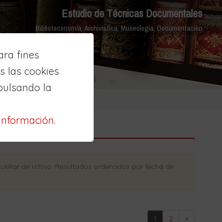
Estudio de Técnicas Documentales
Biblioteconomía, Archivistica, Museología, Documentación
ra fines
 las cookies
pulsando la
información
.
xiliar de rchivo
. Resultados ordenados
por fecha de
1
2
»