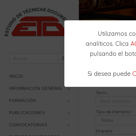
Utilizamos c
analíticos. Clica
A
pulsando el bot
Inicio
Buscador
Si desea puede
C
Búsqueda
Avan
INICIO
INFORMACIÓN GENERAL
Texto
FORMACIÓN
Tipo de Elemento
PUBLICACIONES
CONVOCATORIAS
Etiqueta