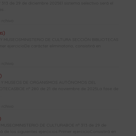
3 de 29 de diciembre 2025El sistema selectivo será el
s...
 rchivo
as)
 Y MUSEOSMINISTERIO DE CULTURA SECCIÓN BIBLIOTECAS
r ejercicioDe carácter eliminatorio, consistirá en
 rchivo
)
CAS Y MUSEOS DE ORGANISMOS AUTÓNOMOS DEL
TECASBOE nº 280 de 21 de noviembre de 2025La fase de
.
 rchivo
)
USEOMINISTERIO DE CULTURABOE nº 313 de 29 de
de los siguientes ejercicios:Primer ejercicioConsistirá en