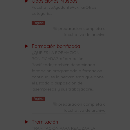
Oposiciones Museos
FacultativoAyudanteAuxiliarOtras
categorías
Página
preparacion completa a
facultativo de archivo
Formación bonificada
¿QUE ES LA FORMACIÓN
BONIFICADA?LaFormación
Bonificada,también denominada
formación programada o formación
continua, es la herramienta que pone
el Estado a disposición de
lasempresas y sus trabajadore...
Página
preparacion completa a
facultativo de archivo
Tramitación
TRAMITACIÓN PARA REALIZAR LA