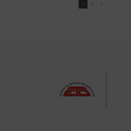
1
2
»