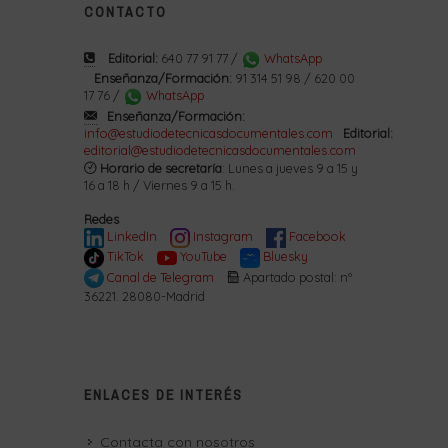
CONTACTO
Editorial:
640 77 91 77 /
WhatsApp
Enseñanza/Formación:
91 314 51 98 / 620 00
17 76 /
WhatsApp
Enseñanza/Formación:
info@estudiodetecnicasdocumentales.com
Editorial:
editorial@estudiodetecnicasdocumentales.com
Horario de secretaría
: Lunes a jueves 9 a 15 y
16 a 18 h / Viernes 9 a 15 h.
Redes
LinkedIn
Instagram
Facebook
TikTok
YouTube
Bluesky
Canal de Telegram
Apartado postal: nº
36221. 28080-Madrid
ENLACES DE INTERÉS
Contacta con nosotros