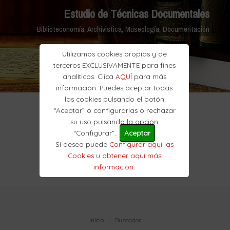
Estudio de Técnicas Documentales
Biblioteconomía, Archivistica, Museología, Documentación
Utilizamos cookies propias y de
terceros EXCLUSIVAMENTE para fines
analíticos. Clica
AQUÍ
para más
información. Puedes aceptar todas
las cookies pulsando el botón
“Aceptar” o configurarlas o rechazar
su uso pulsando la opción
“Configurar”..
Aceptar
Si desea puede
Configurar aquí las
Cookies
u
obtener aquí más
información
.
Inicio
Buscador