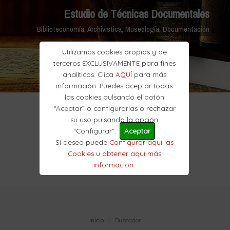
Estudio de Técnicas Documentales
Biblioteconomía, Archivistica, Museología, Documentación
Utilizamos cookies propias y de
terceros EXCLUSIVAMENTE para fines
analíticos. Clica
AQUÍ
para más
información. Puedes aceptar todas
las cookies pulsando el botón
“Aceptar” o configurarlas o rechazar
su uso pulsando la opción
“Configurar”..
Aceptar
Si desea puede
Configurar aquí las
Cookies
u
obtener aquí más
información
.
Inicio
Buscador