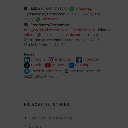
Editorial:
640 77 91 77 /
WhatsApp
Enseñanza/Formación:
91 314 51 98 / 620 00
17 76 /
WhatsApp
Enseñanza/Formación:
info@estudiodetecnicasdocumentales.com
Editorial:
editorial@estudiodetecnicasdocumentales.com
Horario de secretaría
: Lunes a jueves 9 a 15 y
16 a 18 h / Viernes 9 a 15 h.
Redes
LinkedIn
Instagram
Facebook
TikTok
YouTube
Bluesky
Canal de Telegram
Apartado postal: nº
36221. 28080-Madrid
ENLACES DE INTERÉS
Contacta con nosotros
Cursos