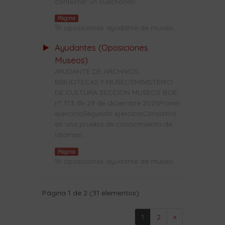
contestar un cuestionari...
Página
oposiciones ayudante de museo
Ayudantes (Oposiciones
Museos)
AYUDANTE DE ARCHIVOS,
BIBLIOTECAS Y MUSEOSMINISTERIO
DE CULTURA SECCIÓN MUSEOS BOE
nº 313 de 29 de diciembre 2025Primer
ejercicioSegundo ejercicioConsistirá
en una prueba de conocimiento de
idiomas....
Página
oposiciones ayudante de museo
Página 1 de 2 (31 elementos)
1
2
»