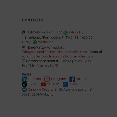
CONTACTO
Editorial:
640 77 91 77 /
WhatsApp
Enseñanza/Formación:
91 314 51 98 / 620 00
17 76 /
WhatsApp
Enseñanza/Formación:
info@estudiodetecnicasdocumentales.com
Editorial:
editorial@estudiodetecnicasdocumentales.com
Horario de secretaría
: Lunes a jueves 9 a 15 y
16 a 18 h / Viernes 9 a 15 h.
Redes
LinkedIn
Instagram
Facebook
TikTok
YouTube
Bluesky
Canal de Telegram
Apartado postal: nº
36221. 28080-Madrid