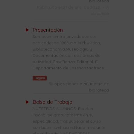
biblioteca
Publicado el 21 de ene. de 2022
-
A
distancia
Presentación
Somosun centro privadoque se
dedicadesde 1985 ala Archivística,
Biblioteconomía,Museología y
Documentación,con dos áreas de
actividad: Enseñanza, Editorial. El
Departamento de Enseñanzaofrece ...
Página
oposiciones a ayudante de
biblioteca
Bolsa de Trabajo
NUESTROS ALUMNOS: Pueden
inscribirse gratuitamente en su
especialidad, tras superar el curso
con buen nivel, acreditado mediante
el certificado. LAS EMPRESAS ...