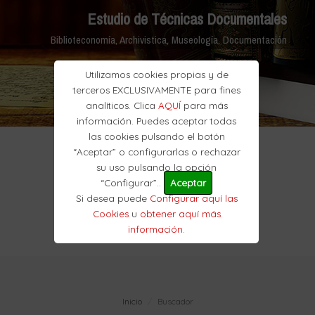
Estudio de Técnicas Documentales
Biblioteconomía, Archivistica, Museología, Documentación
Utilizamos cookies propias y de
terceros EXCLUSIVAMENTE para fines
analíticos. Clica
AQUÍ
para más
información. Puedes aceptar todas
las cookies pulsando el botón
“Aceptar” o configurarlas o rechazar
su uso pulsando la opción
“Configurar”..
Aceptar
Si desea puede
Configurar aquí las
Cookies
u
obtener aquí más
información
.
Inicio
Buscador