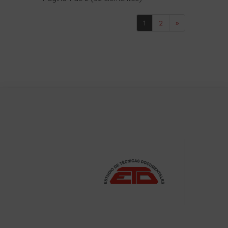
1
2
»