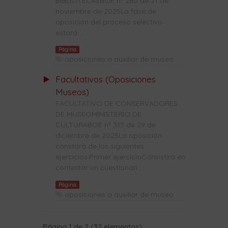
BIBLIOTECASBOE nº 280 de 21 de
noviembre de 2025La fase de
oposición del proceso selectivo
estará ...
Página
oposiciones a auxiliar de museo
Facultativos (Oposiciones
Museos)
FACULTATIVO DE CONSERVADORES
DE MUSEOMINISTERIO DE
CULTURABOE nº 313 de 29 de
diciembre de 2025La oposición
constará de los siguientes
ejercicios:Primer ejercicioConsistirá en
contestar un cuestionari...
Página
oposiciones a auxiliar de museo
Página 1 de 2 (32 elementos)