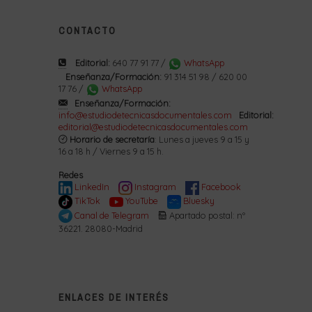
CONTACTO
Editorial:
640 77 91 77 /
WhatsApp
Enseñanza/Formación:
91 314 51 98 / 620 00
17 76 /
WhatsApp
Enseñanza/Formación:
info@estudiodetecnicasdocumentales.com
Editorial:
editorial@estudiodetecnicasdocumentales.com
Horario de secretaría
: Lunes a jueves 9 a 15 y
16 a 18 h / Viernes 9 a 15 h.
Redes
LinkedIn
Instagram
Facebook
TikTok
YouTube
Bluesky
Canal de Telegram
Apartado postal: nº
36221. 28080-Madrid
ENLACES DE INTERÉS