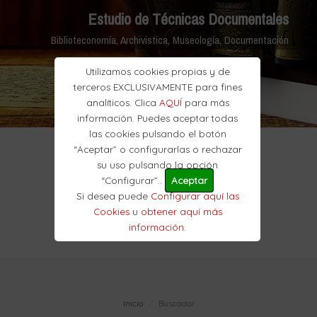
Estudio de Técnicas Documentales
Biblioteconomía, Archivistica, Museología, Documentación
Utilizamos cookies propias y de
terceros EXCLUSIVAMENTE para fines
analíticos. Clica
AQUÍ
para más
información. Puedes aceptar todas
las cookies pulsando el botón
“Aceptar” o configurarlas o rechazar
su uso pulsando la opción
“Configurar”..
Aceptar
Si desea puede
Configurar aquí las
Cookies
u
obtener aquí más
información
.
Inicio
Buscador