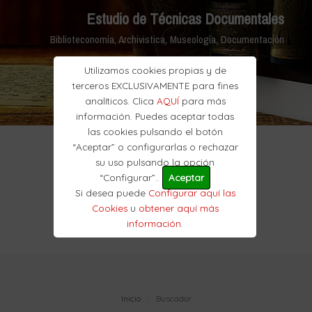
Estudio de Técnicas Documentales
Biblioteconomía, Archivistica, Museología, Documentación
Utilizamos cookies propias y de
terceros EXCLUSIVAMENTE para fines
analíticos. Clica
AQUÍ
para más
información. Puedes aceptar todas
las cookies pulsando el botón
“Aceptar” o configurarlas o rechazar
su uso pulsando la opción
“Configurar”..
Aceptar
Si desea puede
Configurar aquí las
Cookies
u
obtener aquí más
información
.
Inicio
Buscador