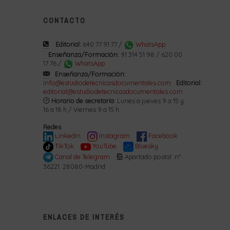
CONTACTO
Editorial:
640 77 91 77 /
WhatsApp
Enseñanza/Formación:
91 314 51 98 / 620 00
17 76 /
WhatsApp
Enseñanza/Formación:
info@estudiodetecnicasdocumentales.com
Editorial:
editorial@estudiodetecnicasdocumentales.com
Horario de secretaría
: Lunes a jueves 9 a 15 y
16 a 18 h / Viernes 9 a 15 h.
Redes
LinkedIn
Instagram
Facebook
TikTok
YouTube
Bluesky
Canal de Telegram
Apartado postal: nº
36221. 28080-Madrid
ENLACES DE INTERÉS