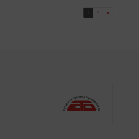
1
2
»