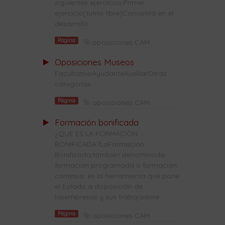
siguientes ejercicios:Primer
ejercicio(turno libre)Consistirá en el
desarrollo...
Página
oposiciones CAM
Oposiciones Museos
FacultativoAyudanteAuxiliarOtras
categorías
Página
oposiciones CAM
Formación bonificada
¿QUE ES LA FORMACIÓN
BONIFICADA?LaFormación
Bonificada,también denominada
formación programada o formación
continua, es la herramienta que pone
el Estado a disposición de
lasempresas y sus trabajadore...
Página
oposiciones CAM