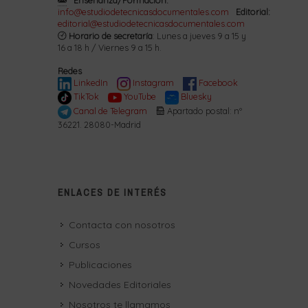
info@estudiodetecnicasdocumentales.com
Editorial:
editorial@estudiodetecnicasdocumentales.com
Horario de secretaría
: Lunes a jueves 9 a 15 y
16 a 18 h / Viernes 9 a 15 h.
Redes
LinkedIn
Instagram
Facebook
TikTok
YouTube
Bluesky
Canal de Telegram
Apartado postal: nº
36221. 28080-Madrid
ENLACES DE INTERÉS
Contacta con nosotros
Cursos
Publicaciones
Novedades Editoriales
Nosotros te llamamos