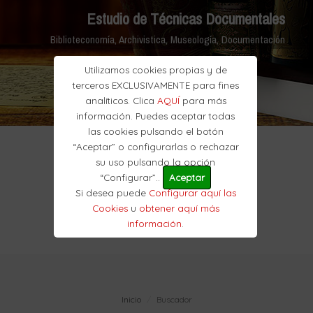
Estudio de Técnicas Documentales
Biblioteconomía, Archivistica, Museología, Documentación
Utilizamos cookies propias y de
terceros EXCLUSIVAMENTE para fines
analíticos. Clica
AQUÍ
para más
información. Puedes aceptar todas
las cookies pulsando el botón
“Aceptar” o configurarlas o rechazar
su uso pulsando la opción
“Configurar”..
Aceptar
Si desea puede
Configurar aquí las
Cookies
u
obtener aquí más
información
.
Inicio
Buscador