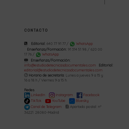
CONTACTO
Editorial:
640 77 91 77 /
WhatsApp
Enseñanza/Formación:
91 314 51 98 / 620 00
17 76 /
WhatsApp
Enseñanza/Formación:
info@estudiodetecnicasdocumentales.com
Editorial:
editorial@estudiodetecnicasdocumentales.com
Horario de secretaría
: Lunes a jueves 9 a 15 y
16 a 18 h / Viernes 9 a 15 h.
Redes
LinkedIn
Instagram
Facebook
TikTok
YouTube
Bluesky
Canal de Telegram
Apartado postal: nº
36221. 28080-Madrid