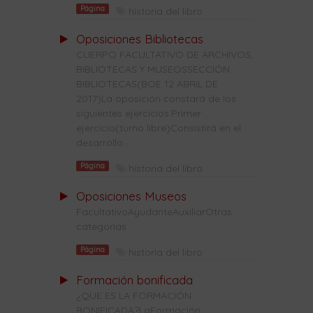
Página
historia del libro
Oposiciones Bibliotecas
CUERPO FACULTATIVO DE ARCHIVOS,
BIBLIOTECAS Y MUSEOSSECCIÓN
BIBLIOTECAS(BOE 12 ABRIL DE
2017)La oposición constará de los
siguientes ejercicios:Primer
ejercicio(turno libre)Consistirá en el
desarrollo...
Página
historia del libro
Oposiciones Museos
FacultativoAyudanteAuxiliarOtras
categorías
Página
historia del libro
Formación bonificada
¿QUE ES LA FORMACIÓN
BONIFICADA?LaFormación