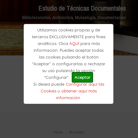
Estudio de Técnicas Documentales
Biblioteconomía, Archivistica, Museología, Documentación
Utilizamos cookies propias y de
terceros EXCLUSIVAMENTE para fines
analíticos. Clica
AQUÍ
para más
información. Puedes aceptar todas
las cookies pulsando el botón
“Aceptar” o configurarlas o rechazar
su uso pulsando la opción
“Configurar”..
Aceptar
Si desea puede
Configurar aquí las
Cookies
u
obtener aquí más
información
.
Inicio
Buscador