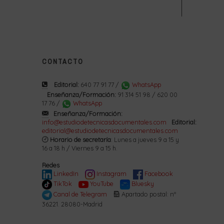
CONTACTO
Editorial:
640 77 91 77 /
WhatsApp
Enseñanza/Formación:
91 314 51 98 / 620 00
17 76 /
WhatsApp
Enseñanza/Formación:
info@estudiodetecnicasdocumentales.com
Editorial:
editorial@estudiodetecnicasdocumentales.com
Horario de secretaría
: Lunes a jueves 9 a 15 y
16 a 18 h / Viernes 9 a 15 h.
Redes
LinkedIn
Instagram
Facebook
TikTok
YouTube
Bluesky
Canal de Telegram
Apartado postal: nº
36221. 28080-Madrid