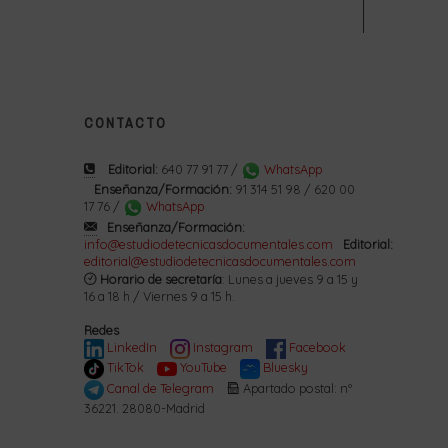
CONTACTO
Editorial:
640 77 91 77 /
WhatsApp
Enseñanza/Formación:
91 314 51 98 / 620 00
17 76 /
WhatsApp
Enseñanza/Formación:
info@estudiodetecnicasdocumentales.com
Editorial:
editorial@estudiodetecnicasdocumentales.com
Horario de secretaría
: Lunes a jueves 9 a 15 y
16 a 18 h / Viernes 9 a 15 h.
Redes
LinkedIn
Instagram
Facebook
TikTok
YouTube
Bluesky
Canal de Telegram
Apartado postal: nº
36221. 28080-Madrid