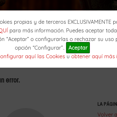
ookies propias y de terceros EXCLUSIVAMENTE pa
QUÍ
para más información. Puedes aceptar todas
ón “Aceptar” o configurarlas o rechazar su uso 
opción “Configurar”..
Aceptar
onfigurar aquí las Cookies
u
obtener aquí más 
n error.
LA PÁGI
Volver a