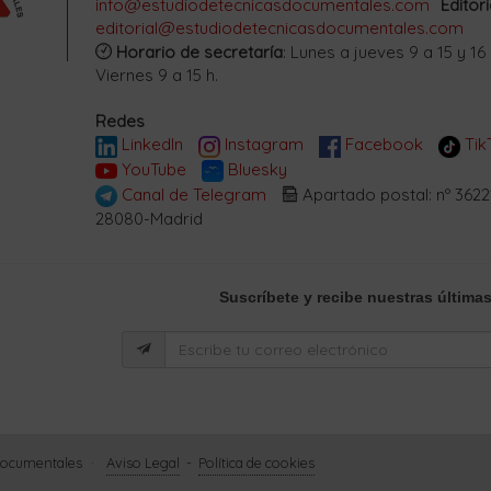
info@estudiodetecnicasdocumentales.com
Editori
editorial@estudiodetecnicasdocumentales.com
Horario de secretaría
: Lunes a jueves 9 a 15 y 16 
Viernes 9 a 15 h.
Redes
LinkedIn
Instagram
Facebook
Tik
YouTube
Bluesky
Canal de Telegram
Apartado postal: nº 3622
28080-Madrid
Suscríbete
y recibe nuestras últimas
 Documentales
·
Aviso Legal
-
Política de cookies