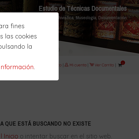
Estudio de Técnicas Documentales
Biblioteconomía, Archivistica, Museología, Documentación
ra fines
 las cookies
pulsando la
0
Aula
|
Contacto
|
Mi cuenta
|
Ver Carrito
|
información
.
NA QUE ESTÁ BUSCANDO NO EXISTE
l Inicio
o intentar buscar en el sitio web.