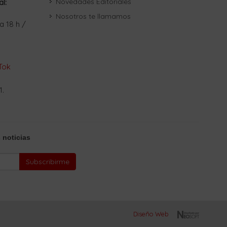
Novedades Editoriales
al:
Nosotros te llamamos
a 18 h /
Tok
1.
 noticias
Subscribirme
Diseño Web