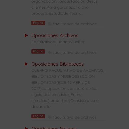
organización, lasatisfacción desus
clientes.Para garantizar dicho
proceso, Estudiode Técnic...
Página
facultativo de archivos
Oposiciones Archivos
FacultativoAyudanteAuxiliar
Página
facultativo de archivos
Oposiciones Bibliotecas
CUERPO FACULTATIVO DE ARCHIVOS,
BIBLIOTECAS Y MUSEOSSECCIÓN
BIBLIOTECAS(BOE 12 ABRIL DE
2017)La oposición constará de los
siguientes ejercicios:Primer
ejercicio(turno libre)Consistirá en el
desarrollo...
Página
facultativo de archivos
Oposiciones Museos