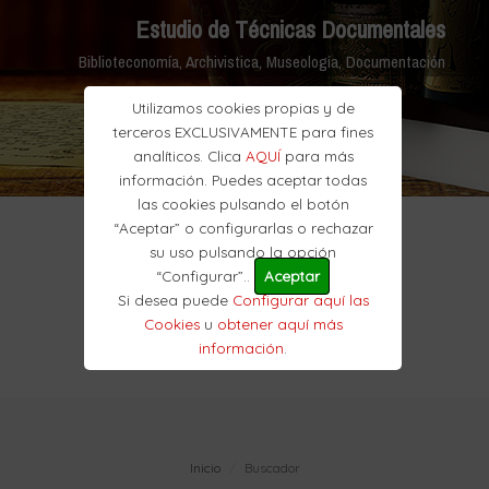
Estudio de Técnicas Documentales
Biblioteconomía, Archivistica, Museología, Documentación
Utilizamos cookies propias y de
terceros EXCLUSIVAMENTE para fines
analíticos. Clica
AQUÍ
para más
información. Puedes aceptar todas
las cookies pulsando el botón
“Aceptar” o configurarlas o rechazar
su uso pulsando la opción
“Configurar”..
Aceptar
Si desea puede
Configurar aquí las
Cookies
u
obtener aquí más
información
.
Inicio
Buscador