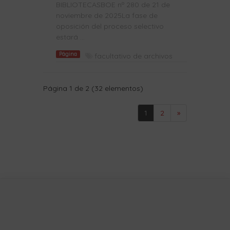
BIBLIOTECASBOE nº 280 de 21 de
noviembre de 2025La fase de
oposición del proceso selectivo
estará ...
Página
facultativo de archivos
Página 1 de 2 (32 elementos)
1
2
»