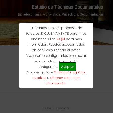
Estudio de Técnicas Documentales
Biblioteconomía, Archivistica, Museología, Documentación
Utilizamos cookies propias y de
terceros EXCLUSIVAMENTE para fines
analíticos. Clica
AQUÍ
para más
información. Puedes aceptar todas
las cookies pulsando el botón
“Aceptar” o configurarlas o rechazar
su uso pulsando la opción
“Configurar”..
Aceptar
Si desea puede
Configurar aquí las
Cookies
u
obtener aquí más
información
.
Inicio
Buscador