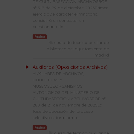
DE CULTURASECCIÓN ARCHIVOSBOE
nº 313 de 29 de diciembre 2025Primer
ejercicioDe carácter eliminatorio,
consistirá en contestar un
cuestionario tip...
Página
curso de tecnico auxiliar de
biblioteca del ayuntamiento de
madrid
Auxiliares (Oposiciones Archivos)
AUXILIARES DE ARCHIVOS,
BIBLIOTECAS Y
MUSEOSDEORGANISMOS
AUTÓNOMOS DEL MINISTERIO DE
CULTURASECCIÓN ARCHIVOSBOE nº
280 de 21 de noviembre de 2025La
fase de oposición del proceso
selectivo estará forma...
Página
curso de tecnico auxiliar de