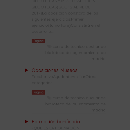
BIBLIOTECAS Y MUSEOSSECCIÓN
BIBLIOTECAS(BOE 12 ABRIL DE
2017)La oposición constará de los
siguientes ejercicios:Primer
ejercicio(turno libre)Consistirá en el
desarrollo...
Página
curso de tecnico auxiliar de
biblioteca del ayuntamiento de
madrid
Oposiciones Museos
FacultativoAyudanteAuxiliarOtras
categorías
Página
curso de tecnico auxiliar de
biblioteca del ayuntamiento de
madrid
Formación bonificada
¿QUE ES LA FORMACIÓN