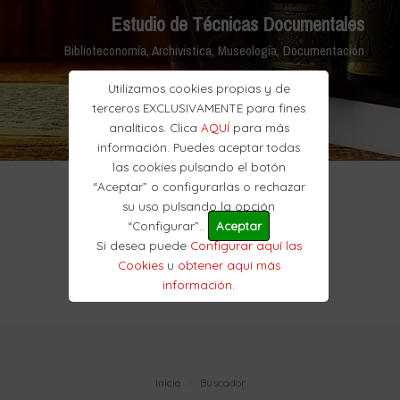
Estudio de Técnicas Documentales
Biblioteconomía, Archivistica, Museología, Documentación
Utilizamos cookies propias y de
terceros EXCLUSIVAMENTE para fines
analíticos. Clica
AQUÍ
para más
información. Puedes aceptar todas
las cookies pulsando el botón
“Aceptar” o configurarlas o rechazar
su uso pulsando la opción
“Configurar”..
Aceptar
Si desea puede
Configurar aquí las
Cookies
u
obtener aquí más
información
.
Inicio
Buscador