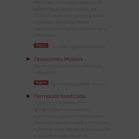
BIBLIOTECAS Y MUSEOSSECCIÓN
BIBLIOTECAS(BOE 12 ABRIL DE
2017)La oposición constará de los
siguientes ejercicios:Primer
ejercicio(turno libre)Consistirá en el
desarrollo...
Página
curso ayudante museo
Oposiciones Museos
FacultativoAyudanteAuxiliarOtras
categorías
Página
curso ayudante museo
Formación bonificada
¿QUE ES LA FORMACIÓN
BONIFICADA?LaFormación
Bonificada,también denominada
formación programada o formación
continua, es la herramienta que pone
el Estado a disposición de