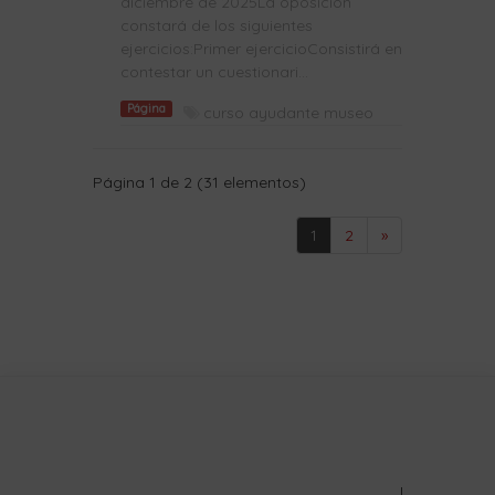
diciembre de 2025La oposición
constará de los siguientes
ejercicios:Primer ejercicioConsistirá en
contestar un cuestionari...
Página
curso ayudante museo
Página 1 de 2 (31 elementos)
1
2
»