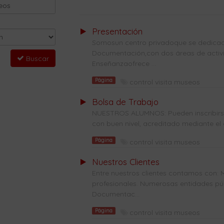
Presentación
Somosun centro privadoque se dedicade
Documentación,con dos áreas de activi
Buscar
Enseñanzaofrece ...
Página
control visita museos
Bolsa de Trabajo
NUESTROS ALUMNOS: Pueden inscribirse 
con buen nivel, acreditado mediante el 
Página
control visita museos
Nuestros Clientes
Entre nuestros clientes contamos con: 
profesionales. Numerosas entidades públ
Documentac...
Página
control visita museos