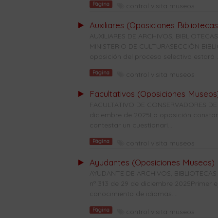
Página
control visita museos
Auxiliares (Oposiciones Bibliotecas
AUXILIARES DE ARCHIVOS, BIBLIOTE
MINISTERIO DE CULTURASECCIÓN BIBLIO
oposición del proceso selectivo estará ..
Página
control visita museos
Facultativos (Oposiciones Museos
FACULTATIVO DE CONSERVADORES DE M
diciembre de 2025La oposición constará 
contestar un cuestionari...
Página
control visita museos
Ayudantes (Oposiciones Museos)
AYUDANTE DE ARCHIVOS, BIBLIOTECA
nº 313 de 29 de diciembre 2025Primer e
conocimiento de idiomas....
Página
control visita museos