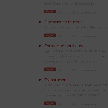
libre)Consistirá en el desarrollo...
Página
control visita museos
Oposiciones Museos
FacultativoAyudanteAuxiliarOtras categ
Página
control visita museos
Formación bonificada
¿QUE ES LA FORMACIÓN BONIFICADA?La
programada o formación continua, es l
lasempresas y sus trabajadore...
Página
control visita museos
Tramitación
TRAMITACIÓN PARA REALIZAR LA ACCIÓ
bonificación de su empresa, pues ade
también somosENTIDAD ORGANIZ...
Página
control visita museos