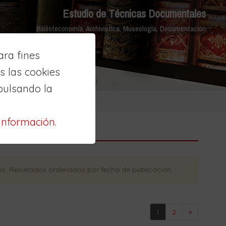
Estudio de Técnicas Documentales
Biblioteconomía, Archivistica, Museología, Documentación
ra fines
 las cookies
pulsando la
información
.
os
. Resultados ordenados
por fecha de publicación
.
1
2
»