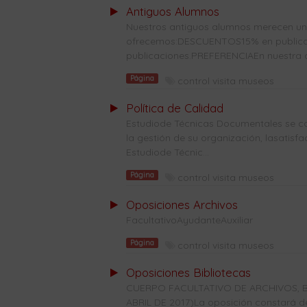
Antiguos Alumnos
Nuestros antiguos alumnos merecen una 
ofrecemos:DESCUENTOS15% en publicaci
publicaciones.PREFERENCIAEn nuestra co
Página
control visita museos
Política de Calidad
Estudiode Técnicas Documentales se co
la gestión de su organización, lasatisf
Estudiode Técnic...
Página
control visita museos
Oposiciones Archivos
FacultativoAyudanteAuxiliar
Página
control visita museos
Oposiciones Bibliotecas
CUERPO FACULTATIVO DE ARCHIVOS, B
ABRIL DE 2017)La oposición constará de 