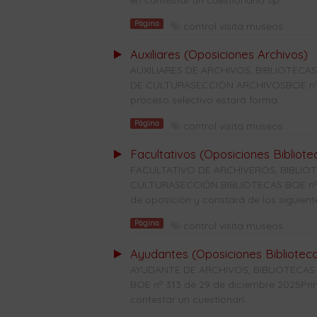
en contestar un cuestionario tip...
Página
control visita museos
Auxiliares (Oposiciones Archivos)
AUXILIARES DE ARCHIVOS, BIBLIOTE
DE CULTURASECCIÓN ARCHIVOSBOE nº 28
proceso selectivo estará forma...
Página
control visita museos
Facultativos (Oposiciones Bibliote
FACULTATIVO DE ARCHIVEROS, BIBLI
CULTURASECCIÓN BIBLIOTECAS BOE nº 31
de oposición y constará de los siguiente
Página
control visita museos
Ayudantes (Oposiciones Bibliotec
AYUDANTE DE ARCHIVOS, BIBLIOTECAS
BOE nº 313 de 29 de diciembre 2025Prime
contestar un cuestionari...