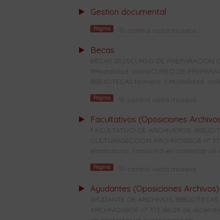
Gestion documental
Página
control visita museos
Becas
BECAS 2025CURSO DE PREPARACIÓN C
1Modalidad: onlineCURSO DE PREPAR
BIBLIOTECAS:Número: 1 Modalidad: onl
Página
control visita museos
Facultativos (Oposiciones Archivo
FACULTATIVO DE ARCHIVEROS, BIBLI
CULTURASECCIÓN ARCHIVOSBOE nº 313 d
eliminatorio, consistirá en contestar un c
Página
control visita museos
Ayudantes (Oposiciones Archivos)
AYUDANTE DE ARCHIVOS, BIBLIOTECAS
ARCHIVOSBOE nº 313 de 29 de diciembre 