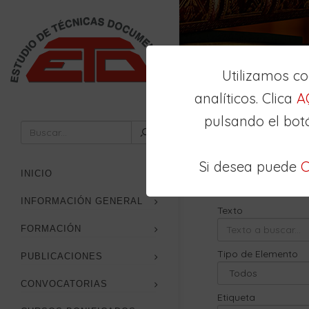
Utilizamos c
analíticos. Clica
A
pulsando el bot
Inicio
Buscador
Si desea puede
C
Búsqueda
Avan
INICIO
INFORMACIÓN GENERAL
Texto
FORMACIÓN
Tipo de Elemento
PUBLICACIONES
CONVOCATORIAS
Etiqueta