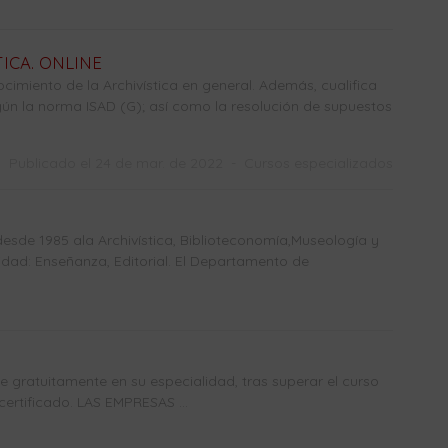
ICA. ONLINE
ocimiento de la Archivística en general. Además, cualifica
ún la norma ISAD (G); así como la resolución de supuestos
Publicado el 24 de mar. de 2022
-
Cursos especializados
sde 1985 ala Archivística, Biblioteconomía,Museología y
dad: Enseñanza, Editorial. El Departamento de
gratuitamente en su especialidad, tras superar el curso
certificado. LAS EMPRESAS ...