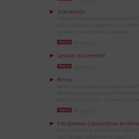
Tramitación
TRAMITACIÓN PARA REALIZAR LA ACCIÓ
bonificación de su empresa, pues ade
también somosENTIDAD ORGANIZ...
Página
ISAD (G)
Gestion documental
Página
ISAD (G)
Becas
BECAS 2025CURSO DE PREPARACIÓN C
1Modalidad: onlineCURSO DE PREPAR
BIBLIOTECAS:Número: 1 Modalidad: onl
Página
ISAD (G)
Facultativos (Oposiciones Archivo
FACULTATIVO DE ARCHIVEROS, BIBLI
CULTURASECCIÓN ARCHIVOSBOE nº 313 d