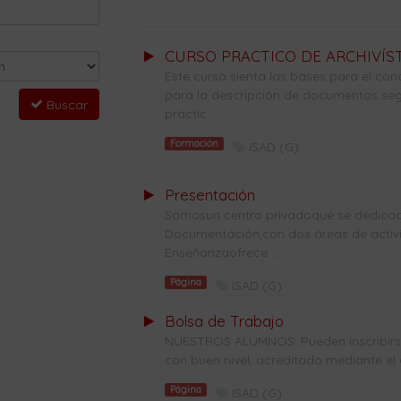
CURSO PRACTICO DE ARCHIVÍST
Este curso sienta las bases para el con
para la descripción de documentos seg
Buscar
práctic...
Formación
ISAD (G)
Presentación
Somosun centro privadoque se dedicade
Documentación,con dos áreas de activi
Enseñanzaofrece ...
Página
ISAD (G)
Bolsa de Trabajo
NUESTROS ALUMNOS: Pueden inscribirse 
con buen nivel, acreditado mediante el 
Página
ISAD (G)