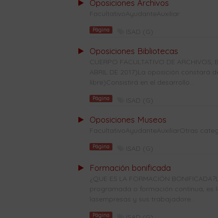
Oposiciones Archivos
FacultativoAyudanteAuxiliar
Página
ISAD (G)
Oposiciones Bibliotecas
CUERPO FACULTATIVO DE ARCHIVOS, B
ABRIL DE 2017)La oposición constará de 
libre)Consistirá en el desarrollo...
Página
ISAD (G)
Oposiciones Museos
FacultativoAyudanteAuxiliarOtras categ
Página
ISAD (G)
Formación bonificada
¿QUE ES LA FORMACIÓN BONIFICADA?La
programada o formación continua, es l
lasempresas y sus trabajadore...
Página
ISAD (G)