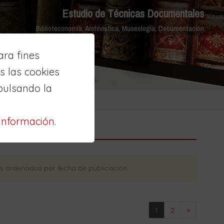
Estudio de Técnicas Documentales
Biblioteconomía, Archivistica, Museología, Documentación
ra fines
 las cookies
pulsando la
información
.
os ordenados
por fecha de publicación
.
1
2
»