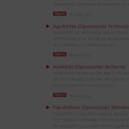
eliminatorio, consistirá en contestar un c
Página
ISAD (G)
Ayudantes (Oposiciones Archivos)
AYUDANTE DE ARCHIVOS, BIBLIOTECAS
ARCHIVOSBOE nº 313 de 29 de diciembre 
en contestar un cuestionario tip...
Página
ISAD (G)
Auxiliares (Oposiciones Archivos)
AUXILIARES DE ARCHIVOS, BIBLIOTE
DE CULTURASECCIÓN ARCHIVOSBOE nº 28
proceso selectivo estará forma...
Página
ISAD (G)
Facultativos (Oposiciones Bibliote
FACULTATIVO DE ARCHIVEROS, BIBLI
CULTURASECCIÓN BIBLIOTECAS BOE nº 31
de oposición y constará de los siguiente