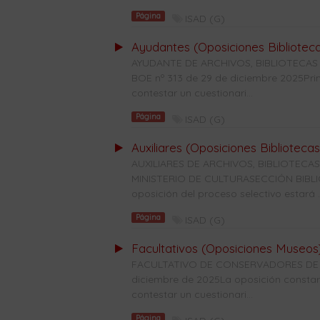
Página
ISAD (G)
Ayudantes (Oposiciones Bibliotec
AYUDANTE DE ARCHIVOS, BIBLIOTECAS
BOE nº 313 de 29 de diciembre 2025Prime
contestar un cuestionari...
Página
ISAD (G)
Auxiliares (Oposiciones Bibliotecas
AUXILIARES DE ARCHIVOS, BIBLIOTE
MINISTERIO DE CULTURASECCIÓN BIBLIO
oposición del proceso selectivo estará ..
Página
ISAD (G)
Facultativos (Oposiciones Museos
FACULTATIVO DE CONSERVADORES DE M
diciembre de 2025La oposición constará 
contestar un cuestionari...
Página