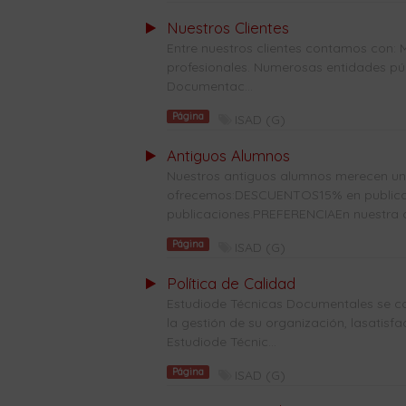
Nuestros Clientes
Entre nuestros clientes contamos con: 
profesionales. Numerosas entidades públ
Documentac...
Página
ISAD (G)
Antiguos Alumnos
Nuestros antiguos alumnos merecen una 
ofrecemos:DESCUENTOS15% en publicaci
publicaciones.PREFERENCIAEn nuestra co
Página
ISAD (G)
Política de Calidad
Estudiode Técnicas Documentales se co
la gestión de su organización, lasatisf
Estudiode Técnic...
Página
ISAD (G)