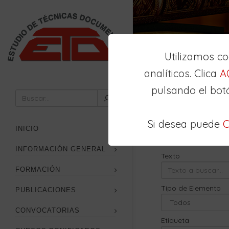
Utilizamos c
analíticos. Clica
A
pulsando el bot
Inicio
Buscador
Si desea puede
C
Búsqueda
Avan
INICIO
INFORMACIÓN GENERAL
Texto
FORMACIÓN
Tipo de Elemento
PUBLICACIONES
CONVOCATORIAS
Etiqueta