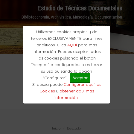
Estudio de Técnicas Documentales
Biblioteconomía, Archivistica, Museología, Documentación
Utilizamos cookies propias y de
terceros EXCLUSIVAMENTE para fines
analíticos. Clica
AQUÍ
para más
información. Puedes aceptar todas
las cookies pulsando el botón
“Aceptar” o configurarlas o rechazar
su uso pulsando la opción
“Configurar”..
Aceptar
Si desea puede
Configurar aquí las
Cookies
u
obtener aquí más
información
.
Inicio
Buscador