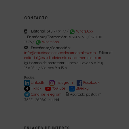
CONTACTO
Editorial:
640 77 91 77 /
WhatsApp
Enseñanza/Formación:
91 314 51 98 / 620 00
17 76 /
WhatsApp
Enseñanza/Formación:
info@estudiodetecnicasdocumentales.com
Editorial:
editorial@estudiodetecnicasdocumentales.com
Horario de secretaría
: Lunes a jueves 9 a 15 y
16 a 18 h / Viernes 9 a 15 h.
Redes
LinkedIn
Instagram
Facebook
TikTok
YouTube
Bluesky
Canal de Telegram
Apartado postal: nº
36221. 28080-Madrid
ENLACES DE INTERÉS