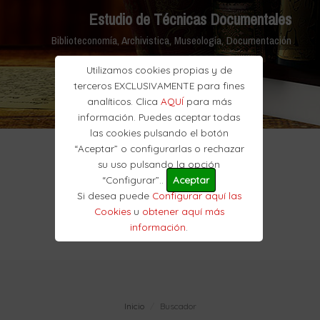
Estudio de Técnicas Documentales
Biblioteconomía, Archivistica, Museología, Documentación
Utilizamos cookies propias y de
terceros EXCLUSIVAMENTE para fines
analíticos. Clica
AQUÍ
para más
información. Puedes aceptar todas
las cookies pulsando el botón
“Aceptar” o configurarlas o rechazar
su uso pulsando la opción
“Configurar”..
Aceptar
Si desea puede
Configurar aquí las
Cookies
u
obtener aquí más
información
.
Inicio
Buscador