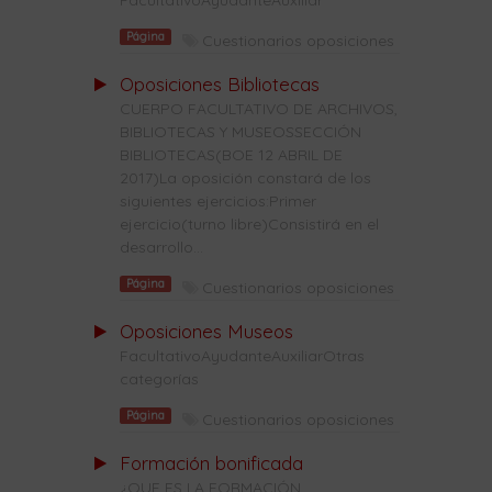
FacultativoAyudanteAuxiliar
Página
Cuestionarios oposiciones
Oposiciones Bibliotecas
CUERPO FACULTATIVO DE ARCHIVOS,
BIBLIOTECAS Y MUSEOSSECCIÓN
BIBLIOTECAS(BOE 12 ABRIL DE
2017)La oposición constará de los
siguientes ejercicios:Primer
ejercicio(turno libre)Consistirá en el
desarrollo...
Página
Cuestionarios oposiciones
Oposiciones Museos
FacultativoAyudanteAuxiliarOtras
categorías
Página
Cuestionarios oposiciones
Formación bonificada
¿QUE ES LA FORMACIÓN