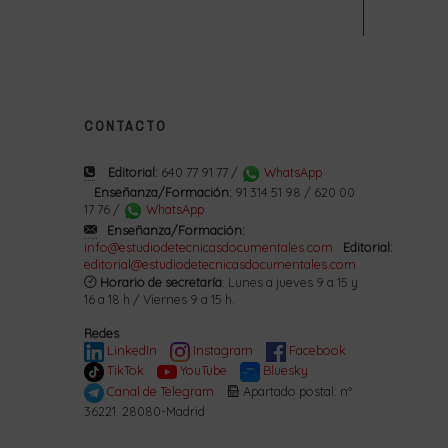
CONTACTO
Editorial:
640 77 91 77 /
WhatsApp
Enseñanza/Formación:
91 314 51 98 / 620 00
17 76 /
WhatsApp
Enseñanza/Formación:
info@estudiodetecnicasdocumentales.com
Editorial:
editorial@estudiodetecnicasdocumentales.com
Horario de secretaría
: Lunes a jueves 9 a 15 y
16 a 18 h / Viernes 9 a 15 h.
Redes
LinkedIn
Instagram
Facebook
TikTok
YouTube
Bluesky
Canal de Telegram
Apartado postal: nº
36221. 28080-Madrid