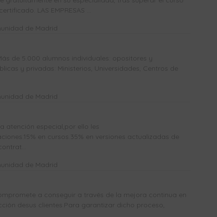
gratuitamente en su especialidad, tras superar el curso
certificado. LAS EMPRESAS ...
munidad de Madrid
Más de 5.000 alumnos individuales: opositores y
icas y privadas: Ministerios, Universidades, Centros de
munidad de Madrid
atención especial,por ello les
ones.15% en cursos.35% en versiones actualizadas de
ntrat...
munidad de Madrid
mpromete a conseguir a través de la mejora continua en
acción desus clientes.Para garantizar dicho proceso,