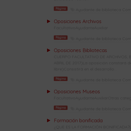
Página
Ayudante de biblioteca Co
Oposiciones Archivos
FacultativoAyudanteAuxiliar
Página
Ayudante de biblioteca Co
Oposiciones Bibliotecas
CUERPO FACULTATIVO DE ARCHIVOS, B
ABRIL DE 2017)La oposición constará de 
libre)Consistirá en el desarrollo...
Página
Ayudante de biblioteca Co
Oposiciones Museos
FacultativoAyudanteAuxiliarOtras categ
Página
Ayudante de biblioteca Co
Formación bonificada
¿QUE ES LA FORMACIÓN BONIFICADA?La