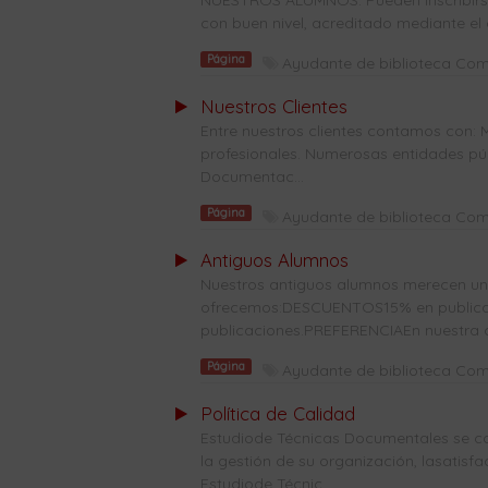
NUESTROS ALUMNOS: Pueden inscribirse 
con buen nivel, acreditado mediante el 
Página
Ayudante de biblioteca Co
Nuestros Clientes
Entre nuestros clientes contamos con: 
profesionales. Numerosas entidades públ
Documentac...
Página
Ayudante de biblioteca Co
Antiguos Alumnos
Nuestros antiguos alumnos merecen una 
ofrecemos:DESCUENTOS15% en publicaci
publicaciones.PREFERENCIAEn nuestra co
Página
Ayudante de biblioteca Co
Política de Calidad
Estudiode Técnicas Documentales se co
la gestión de su organización, lasatisf
Estudiode Técnic...