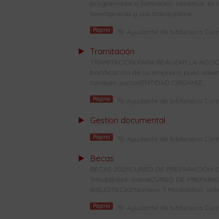
programada o formación continua, es l
lasempresas y sus trabajadore...
Página
Ayudante de biblioteca Co
Tramitación
TRAMITACIÓN PARA REALIZAR LA ACCIÓ
bonificación de su empresa, pues ade
también somosENTIDAD ORGANIZ...
Página
Ayudante de biblioteca Co
Gestion documental
Página
Ayudante de biblioteca Co
Becas
BECAS 2025CURSO DE PREPARACIÓN C
1Modalidad: onlineCURSO DE PREPAR
BIBLIOTECAS:Número: 1 Modalidad: onl
Página
Ayudante de biblioteca Co