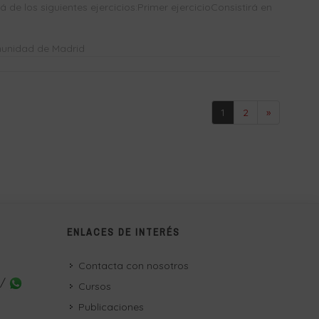
de los siguientes ejercicios:Primer ejercicioConsistirá en
munidad de Madrid
1
2
»
ENLACES DE INTERÉS
Contacta con nosotros
 /
Cursos
Publicaciones