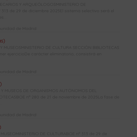
OTECARIOS Y ARQUEÓLOGOSMINISTERIO DE
3 de 29 de diciembre 2025El sistema selectivo será el
s...
munidad de Madrid
as)
 Y MUSEOSMINISTERIO DE CULTURA SECCIÓN BIBLIOTECAS
r ejercicioDe carácter eliminatorio, consistirá en
munidad de Madrid
)
CAS Y MUSEOS DE ORGANISMOS AUTÓNOMOS DEL
TECASBOE nº 280 de 21 de noviembre de 2025La fase de
.
munidad de Madrid
)
USEOMINISTERIO DE CULTURABOE nº 313 de 29 de