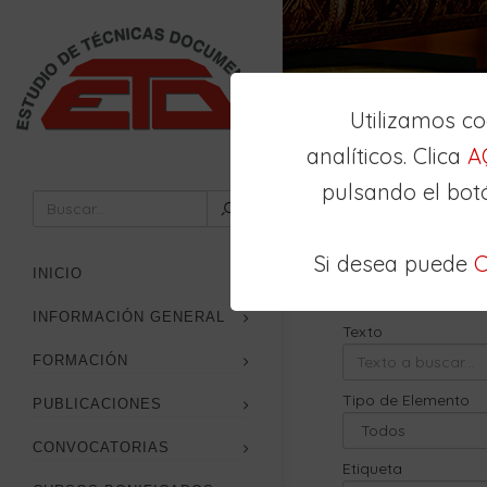
Utilizamos c
analíticos. Clica
A
pulsando el bot
Inicio
Buscador
Si desea puede
C
Búsqueda
Avan
INICIO
INFORMACIÓN GENERAL
Texto
FORMACIÓN
Tipo de Elemento
PUBLICACIONES
CONVOCATORIAS
Etiqueta