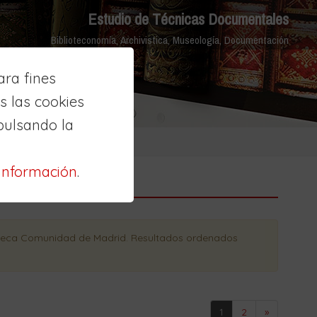
Estudio de Técnicas Documentales
Biblioteconomía, Archivistica, Museología, Documentación
ra fines
 las cookies
pulsando la
información
.
oteca Comunidad de Madrid
. Resultados ordenados
1
2
»