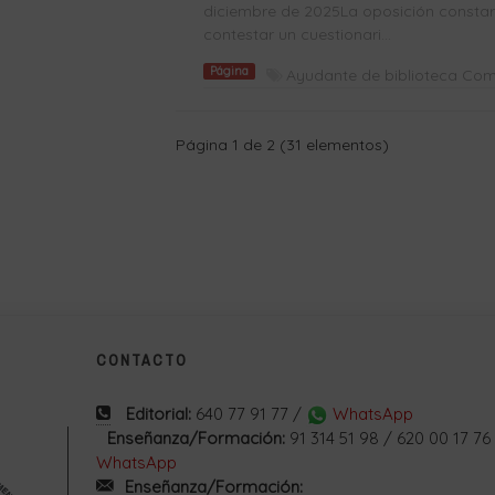
diciembre de 2025La oposición constará 
contestar un cuestionari...
Página
Ayudante de biblioteca Co
Página 1 de 2 (31 elementos)
CONTACTO
Editorial:
640 77 91 77 /
WhatsApp
Enseñanza/Formación:
91 314 51 98 / 620 00 17 76
WhatsApp
Enseñanza/Formación: