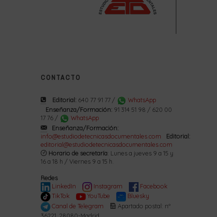
CONTACTO
Editorial:
640 77 91 77 /
WhatsApp
Enseñanza/Formación:
91 314 51 98 / 620 00
17 76 /
WhatsApp
Enseñanza/Formación:
info@estudiodetecnicasdocumentales.com
Editorial:
editorial@estudiodetecnicasdocumentales.com
Horario de secretaría
: Lunes a jueves 9 a 15 y
16 a 18 h / Viernes 9 a 15 h.
Redes
LinkedIn
Instagram
Facebook
TikTok
YouTube
Bluesky
Canal de Telegram
Apartado postal: nº
36221. 28080-Madrid