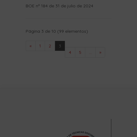
Página 3 de 10 (99 elementos)
«
1
2
3
4
5
...
»