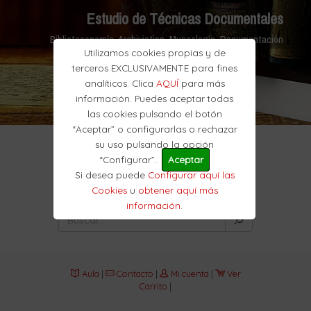
Estudio de Técnicas Documentales
Biblioteconomía, Archivistica, Museología, Documentación
Utilizamos cookies propias y de
terceros EXCLUSIVAMENTE para fines
analíticos. Clica
AQUÍ
para más
información. Puedes aceptar todas
las cookies pulsando el botón
“Aceptar” o configurarlas o rechazar
su uso pulsando la opción
“Configurar”..
Aceptar
Si desea puede
Configurar aquí las
Cookies
u
obtener aquí más
información
.
Aula
|
Contacto
|
Mi cuenta
|
Ver
Carrito
|