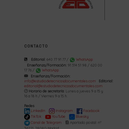
CONTACTO
Editorial:
640 77 91 77 /
WhatsApp
Enseñanza/Formación:
91 314 51 98 / 620 00
17 76 /
WhatsApp
Enseñanza/Formación:
info@estudiodetecnicasdocumentales.com
Editorial:
editorial@estudiodetecnicasdocumentales.com
Horario de secretaría
: Lunes a jueves 9 a 15 y
16 a 18 h / Viernes 9 a 15 h.
Redes
LinkedIn
Instagram
Facebook
TikTok
YouTube
Bluesky
Canal de Telegram
Apartado postal: nº
36221. 28080-Madrid