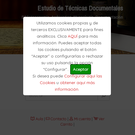
Estudio de Técnicas Documentales
Biblioteconomía, Archivistica, Museología, Documentación
Utilizamos cookies propias y de
terceros EXCLUSIVAMENTE para fines
analíticos. Clica
AQUÍ
para más
información. Puedes aceptar todas
las cookies pulsando el botón
“Aceptar” o configurarlas o rechazar
su uso pulsando la opción
“Configurar”..
Aceptar
Si desea puede
Configurar aquí las
Cookies
u
obtener aquí más
información
.
Aula
|
Contacto
|
Mi cuenta
|
Ver
Carrito
|