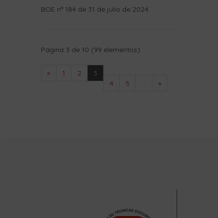
Página 3 de 10 (99 elementos)
«
1
2
3
4
5
...
»