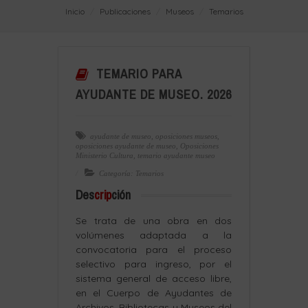
Inicio
Publicaciones
Museos
Temarios
TEMARIO PARA
AYUDANTE DE MUSEO. 2026
ayudante de museo
,
oposiciones museos
,
oposiciones ayudante de museo
,
Oposiciones
Ministerio Cultura
,
temario ayudante museo
Categoría: Temarios
Des
crip
ción
Se trata de una obra en dos
volúmenes adaptada a la
convocatoria para el proceso
selectivo para ingreso, por el
sistema general de acceso libre,
en el Cuerpo de Ayudantes de
Archivos, Bibliotecas y Museos del