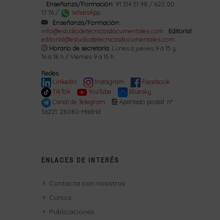
Enseñanza/Formación:
91 314 51 98 / 620 00
17 76 /
WhatsApp
Enseñanza/Formación:
info@estudiodetecnicasdocumentales.com
Editorial:
editorial@estudiodetecnicasdocumentales.com
Horario de secretaría
: Lunes a jueves 9 a 15 y
16 a 18 h / Viernes 9 a 15 h.
Redes
LinkedIn
Instagram
Facebook
TikTok
YouTube
Bluesky
Canal de Telegram
Apartado postal: nº
36221. 28080-Madrid
ENLACES DE INTERÉS
Contacta con nosotros
Cursos
Publicaciones