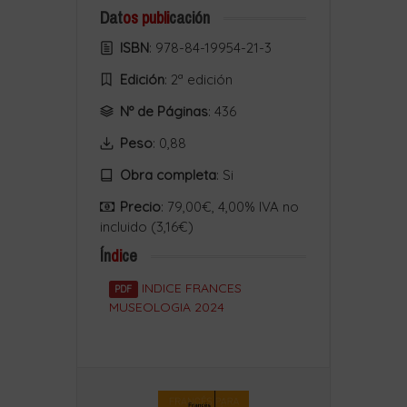
Dat
os publi
cación
ISBN
: 978-84-19954-21-3
Edición
: 2ª edición
Nº de Páginas
: 436
Peso
: 0,88
Obra completa
:
Si
Precio
: 79,00€, 4,00% IVA no
incluido (3,16€)
Ín
di
ce
INDICE FRANCES
PDF
MUSEOLOGIA 2024