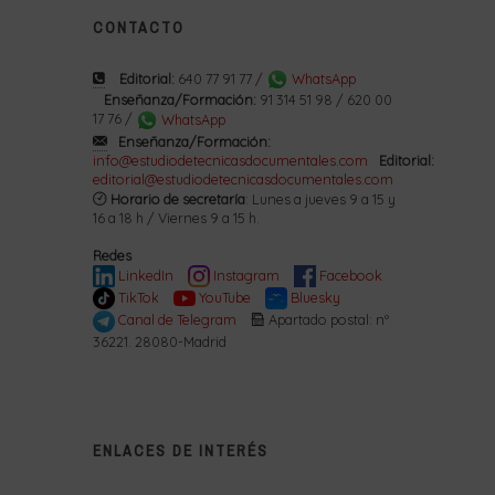
CONTACTO
Editorial:
640 77 91 77 /
WhatsApp
Enseñanza/Formación:
91 314 51 98 / 620 00
17 76 /
WhatsApp
Enseñanza/Formación:
info@estudiodetecnicasdocumentales.com
Editorial:
editorial@estudiodetecnicasdocumentales.com
Horario de secretaría
: Lunes a jueves 9 a 15 y
16 a 18 h / Viernes 9 a 15 h.
Redes
LinkedIn
Instagram
Facebook
TikTok
YouTube
Bluesky
Canal de Telegram
Apartado postal: nº
36221. 28080-Madrid
ENLACES DE INTERÉS